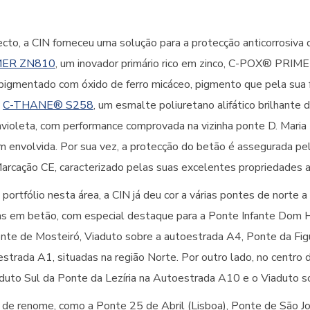
ecto, a CIN forneceu uma solução para a protecção anticorrosiva d
MER ZN810
, um inovador primário rico em zinco, C-POX® PRI
 pigmentado com óxido de ferro micáceo, pigmento que pela sua 
e
C-THANE® S258
, um esmalte poliuretano alifático brilhante 
ravioleta, com performance comprovada na vizinha ponte D. Maria
 envolvida. Por sua vez, a protecção do betão é assegurada p
rcação CE, caracterizado pelas suas excelentes propriedades a
rtfólio nesta área, a CIN já deu cor a várias pontes de norte a s
as em betão, com especial destaque para a Ponte Infante Dom H
onte de Mosteiró, Viaduto sobre a autoestrada A4, Ponte da Fig
strada A1, situadas na região Norte. Por outro lado, no centro d
aduto Sul da Ponte da Lezíria na Autoestrada A10 e o Viaduto s
s de renome, como a Ponte 25 de Abril (Lisboa), Ponte de São Joã