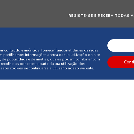
REGISTE-SE E RECEBA TODAS A
DE
ar conteúdo e anúncios, fornecer funcionalidades de redes
m partilhamos informações acerca da tua utilização do site
, de publicidade e de análise, que as podem combinar com
Cont
recolhidas por estes a partir da tua utilização dos
sos cookies se continuares a utilizar o nosso website.
Ao subscrever esta newsletter 
ao tratamento dos meus dados 
programas de fidelização, cam
decoração e utilização da cor
direitos de protecção de dados
apagamento, através de conta
de correio electrónico dpo_pr