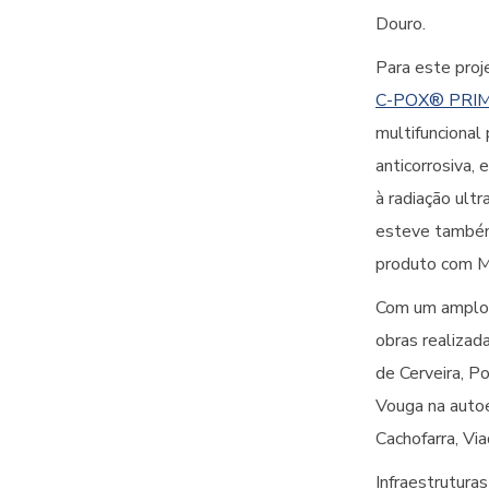
Douro.
Para este proj
C-POX® PRI
multifuncional
anticorrosiva, 
à radiação ult
esteve também
produto com Ma
Com um amplo po
obras realizad
de Cerveira, P
Vouga na autoe
Cachofarra, Vi
Infraestrutura