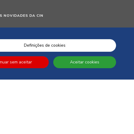
S NOVIDADES DA CIN
Definições de cookies
inuar sem aceitar
Aceitar cookies
autorizo expressamente a CIN e todas as suas participadas a proceder
pessoais para efeitos de comunicação de produtos, serviços,
panhas e ofertas promocionais, eventos, passatempos, dicas de
. Tenho consciência de que posso exercer a qualquer momento os meus
, nomeadamente os direitos de acesso, rectificação, oposição ou
cto com o Encarregado de Protecção de Dados da CIN pelo endereço
ivacy@cin.com