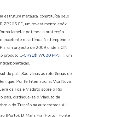
a estrutura metálica, constituída pelo
MER ZP205 FD, um revestimento epóxi
forma lamelar potencia a protecção
de excelente resistência à intempérie e
 Pia, um projecto de 2009 onde a CIN
elo produto
C-CRYL® W680 MATT
, um
nticarbonatação.
ul do país. São várias as referências de
enrique, Ponte Internacional Vila Nova
ueira da Foz e Viaduto sobre o Rio
o país, distingue-se o Viaduto da
obre o rio Trancão na autoestrada A1.
o (Porto), D. Maria Pia (Porto), Ponte