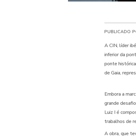
PUBLICADO P
A CIN, líder ib
inferior da po
ponte históric
de Gaia, repre
Embora a marca
grande desafio
Luiz I é compo
trabalhos de re
A obra, que tev