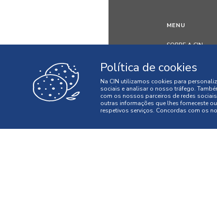
MENU
SOBRE A CIN
INOVAÇÃO
Política de cookies
SUSTENTABILIDA
Na CIN utilizamos cookies para personaliz
PESSOAS
sociais e analisar o nosso tráfego. També
com os nossos parceiros de redes sociais
MEDIA
outras informações que lhes forneceste ou 
respetivos serviços. Concordas com os nos
CONTACTOS
WEBSITES