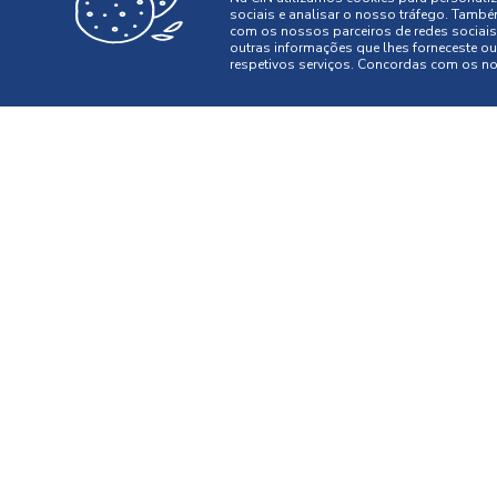
PESSOAS
sociais e analisar o nosso tráfego. També
com os nossos parceiros de redes sociais
MEDIA
outras informações que lhes forneceste ou 
respetivos serviços. Concordas com os nos
CONTACTOS
WEBSITES
CORPORATIVO
CONSTRUÇÃO CIV
PERFORMANCE C
CONTACTO: 229 405