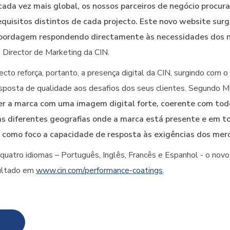
da vez mais global, os nossos parceiros de negócio procur
equisitos distintos de cada projecto. Este novo website sur
bordagem respondendo directamente às necessidades dos no
 Director de Marketing da CIN.
cto reforça, portanto, a presença digital da CIN, surgindo com o
posta de qualidade aos desafios dos seus clientes. Segundo Ma
er a marca com uma imagem digital forte, coerente com todo
as diferentes geografias onde a marca está presente e em t
como foco a capacidade de resposta às exigências dos merc
quatro idiomas – Português, Inglês, Francês e Espanhol - o no
ultado em
www.cin.com/performance-coatings
.