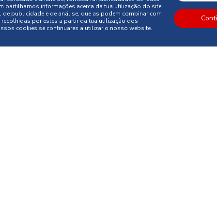
m partilhamos informações acerca da tua utilização do site
, de publicidade e de análise, que as podem combinar com
Cont
recolhidas por estes a partir da tua utilização dos
sos cookies se continuares a utilizar o nosso website.
Ao subscrever esta newsletter 
ao tratamento dos meus dados 
programas de fidelização, cam
decoração e utilização da cor
direitos de protecção de dados
apagamento, através de conta
de correio electrónico dpo_pr
IL
OATINGS
 000 (chamada para rede fixa nacional)