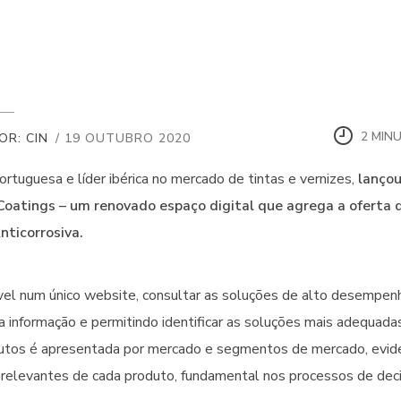
2 MIN
OR: CIN
/ 19 OUTUBRO 2020
portuguesa e líder ibérica no mercado de tintas e vernizes,
lançou
oatings – um renovado espaço digital que agrega a oferta 
nticorrosiva.
vel num único website, consultar as soluções de alto desempenho
a informação e permitindo identificar as soluções mais adequada
utos é apresentada por mercado e segmentos de mercado, evide
relevantes de cada produto, fundamental nos processos de dec