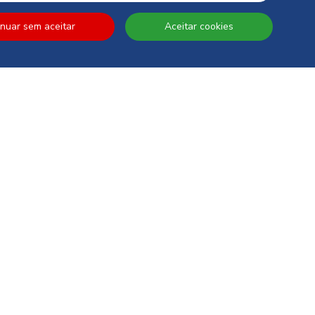
inuar sem aceitar
Aceitar cookies
autorizo expressamente a CIN e todas as suas participadas a proceder
pessoais para efeitos de comunicação de produtos, serviços,
panhas e ofertas promocionais, eventos, passatempos, dicas de
. Tenho consciência de que posso exercer a qualquer momento os meus
, nomeadamente os direitos de acesso, rectificação, oposição ou
cto com o Encarregado de Protecção de Dados da CIN pelo endereço
ivacy@cin.com