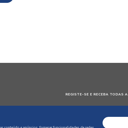
REGISTE-SE E RECEBA TODAS A
DE
ar conteúdo e anúncios, fornecer funcionalidades de redes