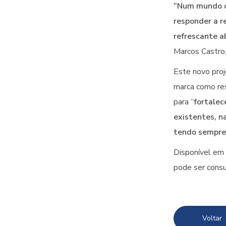
“Num mundo ca
responder a r
refrescante a
Marcos Castro,
Este novo proje
marca como res
para “
fortalec
existentes, n
tendo sempre 
Disponível em 
pode ser cons
Voltar