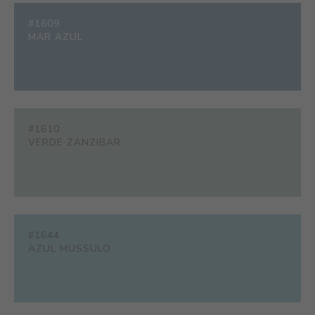
#1609
MAR AZUL
#1610
VERDE ZANZIBAR
#1644
AZUL MUSSULO