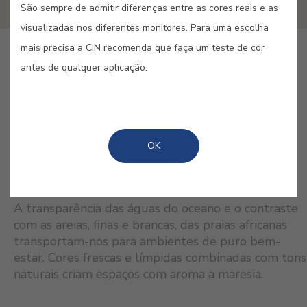
São sempre de admitir diferenças entre as cores reais e as
visualizadas nos diferentes monitores. Para uma escolha
mais precisa a CIN recomenda que faça um teste de cor
antes de qualquer aplicação.
GUARDAR
OK
CORES RELACIONADAS
A transparência das águas do oceano e o contraste
com as areias, finas e brancas, das praias africanas
transportam-nos para ambientes de puro bem-
estar. Cores frescas e límpidas combinadas com tons
naturais criam espaços com aroma a maresia.