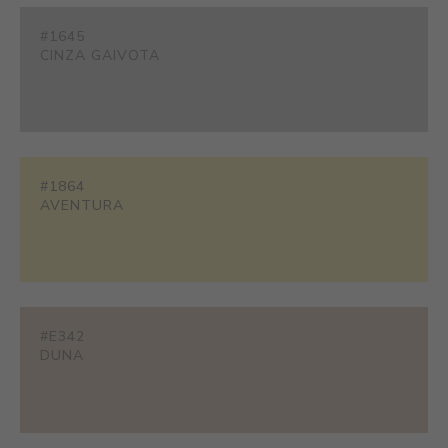
#1645
CINZA GAIVOTA
#1864
AVENTURA
#E342
DUNA