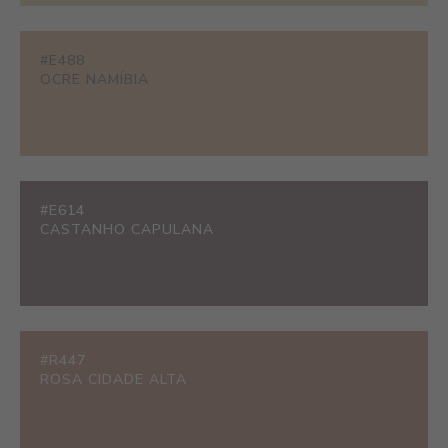
#E488
OCRE NAMÍBIA
#E614
CASTANHO CAPULANA
#R447
ROSA CIDADE ALTA