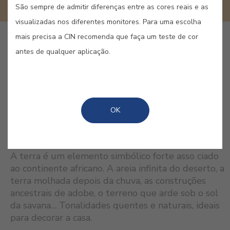
São sempre de admitir diferenças entre as cores reais e as
visualizadas nos diferentes monitores. Para uma escolha
mais precisa a CIN recomenda que faça um teste de cor
antes de qualquer aplicação.
GUARDAR
OK
CORES RELACIONADAS
A terra é um elemento simbólico forte asso ciado
ao continente africano. A areia infinita do deserto, a
terra molhada depois da chuva, as construções
ancestrais de adobe, o terreno que arde sob o sol
da savana… Tonalidades quentes e naturais, ideais
para decorar a casa.