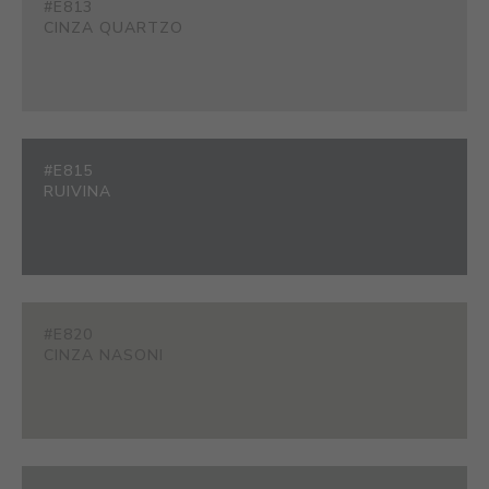
#E813
CINZA QUARTZO
#E815
RUIVINA
#E820
CINZA NASONI