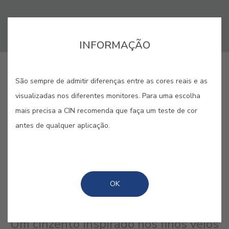
INFORMAÇÃO
COMPRAR ONLINE
São sempre de admitir diferenças entre as cores reais e as
visualizadas nos diferentes monitores. Para uma escolha
mais precisa a CIN recomenda que faça um teste de cor
GUARDAR
antes de qualquer aplicação.
OK
STATUARIO VENATO #E814
Um cinzento inspirado nos finos veios