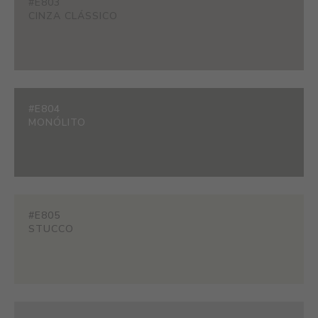
#E803
CINZA CLÁSSICO
#E804
MONÓLITO
#E805
STUCCO