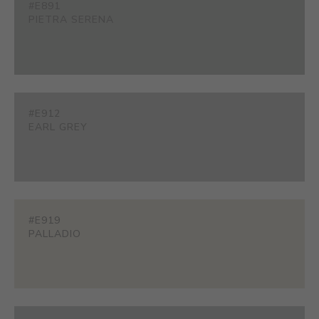
#E891
PIETRA SERENA
#E912
EARL GREY
#E919
PALLADIO