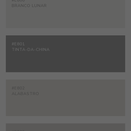
#E800
BRANCO LUNAR
#E801
TINTA-DA-CHINA
#E802
ALABASTRO