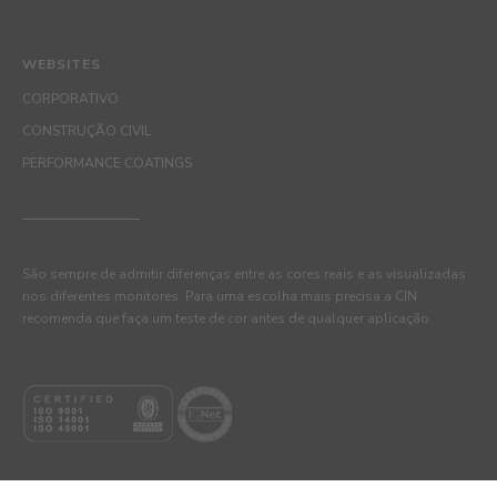
WEBSITES
CORPORATIVO
CONSTRUÇÃO CIVIL
PERFORMANCE COATINGS
São sempre de admitir diferenças entre as cores reais e as visualizadas
nos diferentes monitores. Para uma escolha mais precisa a CIN
recomenda que faça um teste de cor antes de qualquer aplicação.