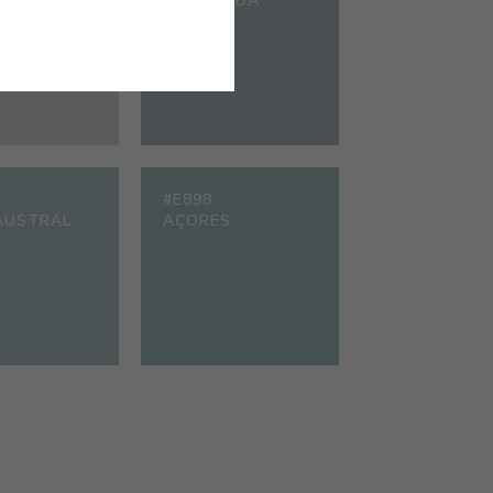
REGALEIRA
ATLÂNTIDA
#E898
AUSTRAL
AÇORES