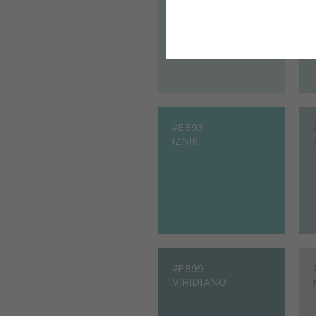
AZUL CRISTALINO
#E893
IZNIK
#E899
VIRIDIANO