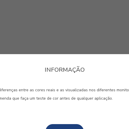
INFORMAÇÃO
iferenças entre as cores reais e as visualizadas nos diferentes monit
jas CIN
omenda que faça um teste de cor antes de qualquer aplicação.
#E834
#E845
#E890