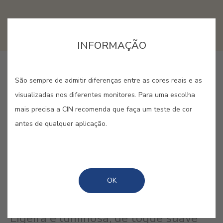
INFORMAÇÃO
COMPRAR ONLINE
São sempre de admitir diferenças entre as cores reais e as
visualizadas nos diferentes monitores. Para uma escolha
mais precisa a CIN recomenda que faça um teste de cor
GUARDAR
antes de qualquer aplicação.
OK
FLOR DE LARANJEIRA #E826
Ligeira e luminosa, de toque suave