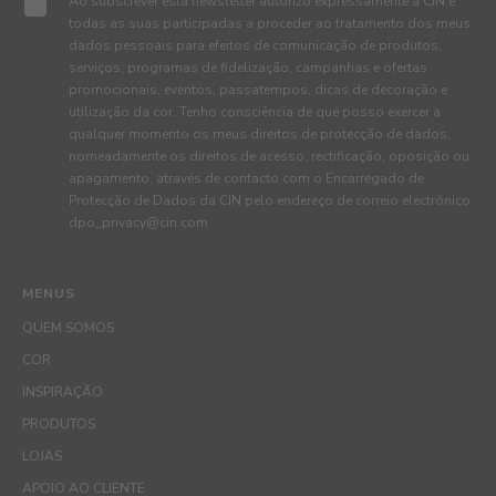
Ao subscrever esta newsletter autorizo expressamente a CIN e
todas as suas participadas a proceder ao tratamento dos meus
dados pessoais para efeitos de comunicação de produtos,
serviços, programas de fidelização, campanhas e ofertas
promocionais, eventos, passatempos, dicas de decoração e
utilização da cor. Tenho consciência de que posso exercer a
qualquer momento os meus direitos de protecção de dados,
nomeadamente os direitos de acesso, rectificação, oposição ou
apagamento, através de contacto com o Encarregado de
Protecção de Dados da CIN pelo endereço de correio electrónico
dpo_privacy@cin.com
MENUS
QUEM SOMOS
COR
INSPIRAÇÃO
PRODUTOS
LOJAS
APOIO AO CLIENTE