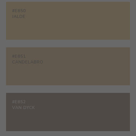
#E850
JALDE
#E851
CANDELABRO
#E852
VAN DYCK