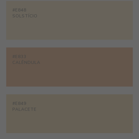
#E848
SOLSTÍCIO
#E833
CALÊNDULA
#E849
PALACETE