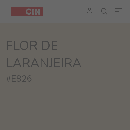
#N/A
FLOR DE
LARANJEIRA
#E826