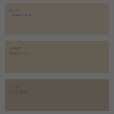
#E856
JUNQUEIRA
#E857
BROCADO
#E858
ROCAILLE