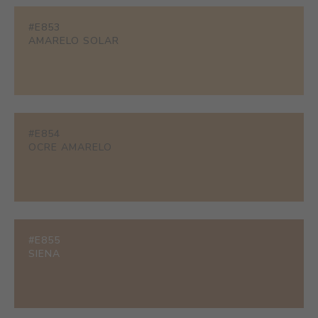
#E853
AMARELO SOLAR
#E854
OCRE AMARELO
#E855
SIENA