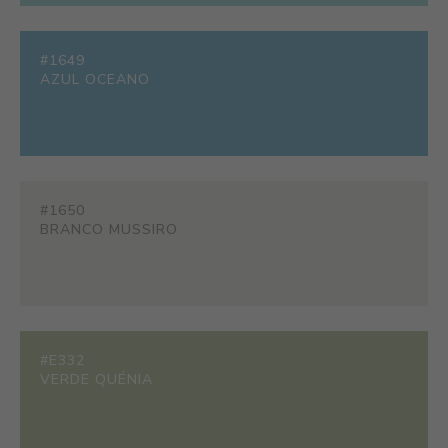
#1649
AZUL OCEANO
#1650
BRANCO MUSSIRO
#E332
VERDE QUÉNIA