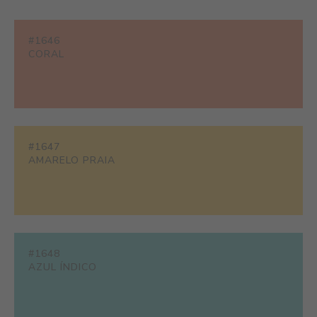
#1646
CORAL
#1647
AMARELO PRAIA
#1648
AZUL ÍNDICO