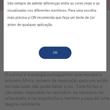
São sempre de admitir diferenças entre as cores reais e as
visualizadas nos diferentes monitores. Para uma escolha
mais precisa a CIN recomenda que faça um teste de cor
antes de qualquer aplicação.
GUARDAR
OK
CORES RELACIONADAS
O sorriso e a energia contagiantes que movem e
animam África, servem de inspiração para um estilo
de vida onde não pode faltar a cor. Tons fortes e
vibrantes inspirados no vestuário, na natureza, no
artesanato e na arquitectura, vestem a casa de uma
alegria constante.