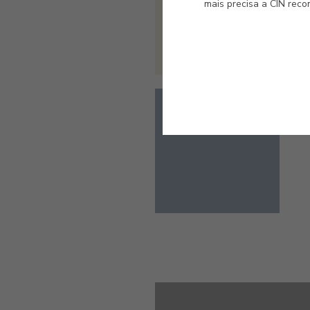
mais precisa a CIN rec
#E598
ÍNDIGO