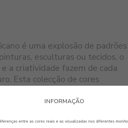
ricano é uma explosão de padrões
inturas, esculturas ou tecidos, o
e a criatividade fazem de cada
ro. Esta colecção de cores
omete encher de arte a sua casa.
INFORMAÇÃO
#1611
#1613
#1614
iferenças entre as cores reais e as visualizadas nos diferentes monit
SAVANA
NEGRO PALANCA
CAST
MARIM