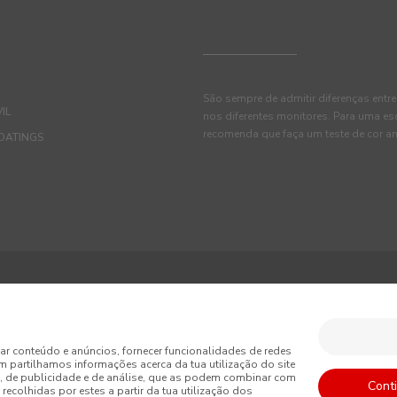
São sempre de admitir diferenças entre
IL
nos diferentes monitores. Para uma es
recomenda que faça um teste de cor an
OATINGS
ções
Política de Privacidade
Política de Cookies
ar conteúdo e anúncios, fornecer funcionalidades de redes
m partilhamos informações acerca da tua utilização do site
is de Venda
, de publicidade e de análise, que as podem combinar com
Cont
recolhidas por estes a partir da tua utilização dos