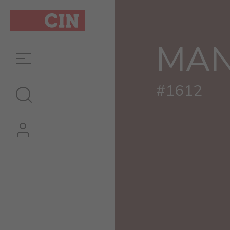
#N/A
MAN
#1612