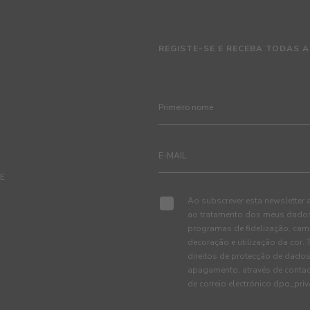
REGISTE-SE E RECEBA TODAS A
TE
Ao subscrever esta newsletter 
ao tratamento dos meus dados 
programas de fidelização, cam
decoração e utilização da cor
direitos de protecção de dados
apagamento, através de conta
de correio electrónico dpo_pr