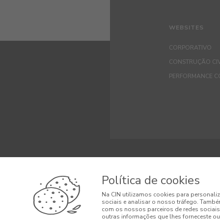
WEBSITES
CORPORATIVO
CONSTRUÇÃO CIV
PERFORMANCE C
© 2026 CIN, S.A.
Política de cookies
Termos e Condi
Na CIN utilizamos cookies para personaliz
sociais e analisar o nosso tráfego. També
Condições Gera
com os nossos parceiros de redes sociais
outras informações que lhes forneceste ou 