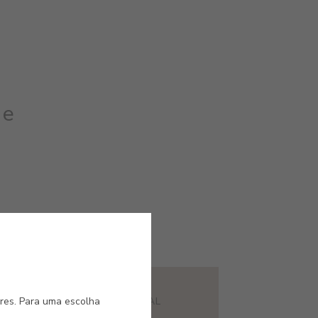
 e
#1615
ores. Para uma escolha
ANHO
AREIA SAL
BA