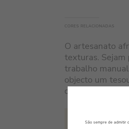
CORES RELACIONADAS
O artesanato af
texturas. Sejam p
trabalho manual 
objecto um tesou
contrastantes pr
#2306
São sempre de admitir d
MARFIM