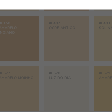
#E158
#E482
#E483
AMARELO
OCRE ANTIGO
SOL N
INDIANO
#E527
#E528
#E529
AMARELO MOINHO
LUZ DO DIA
AMARE