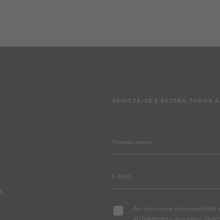
REGISTE-SE E RECEBA TODAS A
TE
Ao subscrever esta newsletter 
ao tratamento dos meus dados 