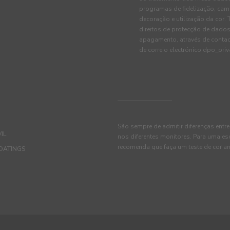
programas de fidelização, cam
decoração e utilização da cor
direitos de protecção de dados
apagamento, através de conta
de correio electrónico dpo_pr
São sempre de admitir diferenças entre
IL
nos diferentes monitores. Para uma es
recomenda que faça um teste de cor an
OATINGS