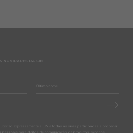
S NOVIDADES DA CIN
autorizo expressamente a CIN e todas as suas participadas a proceder
pessoais para efeitos de comunicação de produtos, serviços,