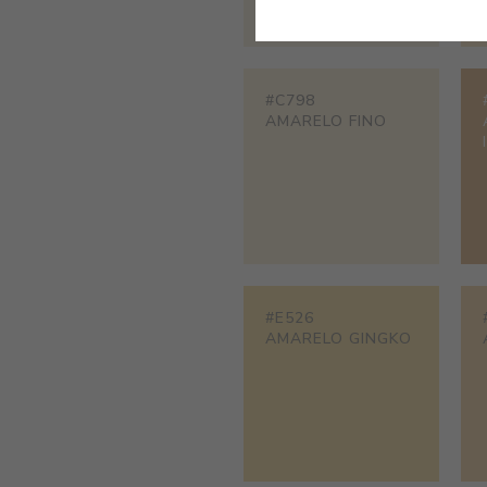
#C798
AMARELO FINO
#E526
AMARELO GINGKO