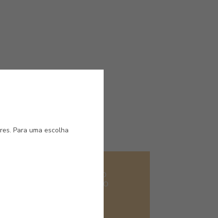
a.
ores. Para uma escolha
#4268
PAGNE
AMARELO
ALENTEJO