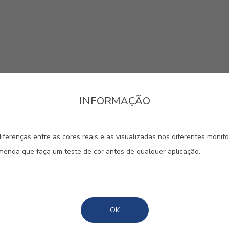
INFORMAÇÃO
sua luminosidade conferem à
onalidade única e repleta de vid
iferenças entre as cores reais e as visualizadas nos diferentes monit
omenda que faça um teste de cor antes de qualquer aplicação.
#1850
#1856
#1858
CENTEIO
MOSTARDA
CHAM
OK