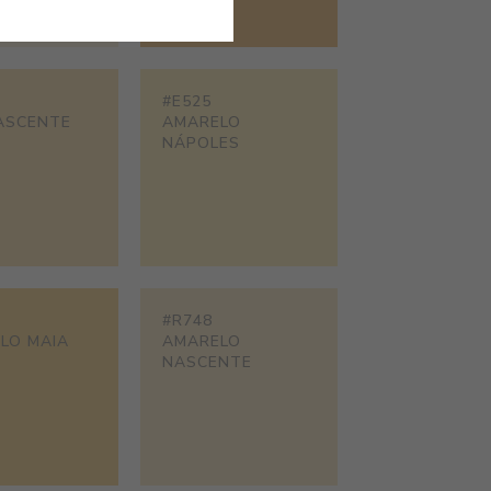
#E525
ASCENTE
AMARELO
NÁPOLES
#R748
LO MAIA
AMARELO
NASCENTE