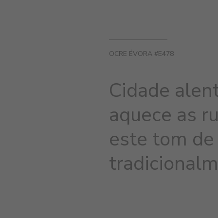
OCRE ÉVORA #E478
Cidade alent
aquece as r
este tom de 
tradicional