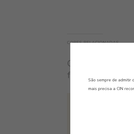
CORES RELACIONADAS
Cores que pela 
fachada uma pers
São sempre de admitir d
mais precisa a CIN rec
#2306
MARFIM