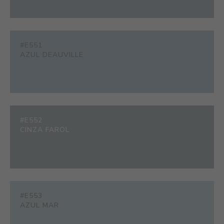
#E551
AZUL DEAUVILLE
#E552
CINZA FAROL
#E553
AZUL MAR