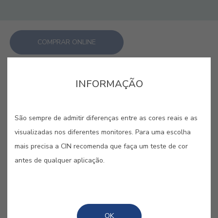
COMPRAR ONLINE
GUARDAR
INFORMAÇÃO
São sempre de admitir diferenças entre as cores reais e as
visualizadas nos diferentes monitores. Para uma escolha
mais precisa a CIN recomenda que faça um teste de cor
AZUL ARLES #E214
antes de qualquer aplicação.
Uma das cores mais inspiradoras da
Provença, designadamente de Arles,
é o azul – suporte de criação artística
OK