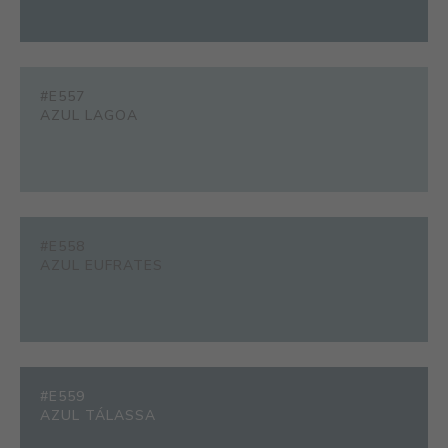
#E557
AZUL LAGOA
#E558
AZUL EUFRATES
#E559
AZUL TÁLASSA