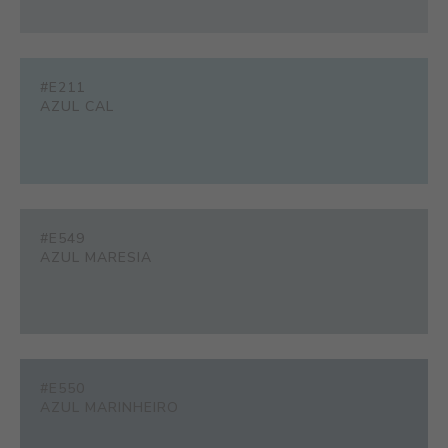
#E211
AZUL CAL
#E549
AZUL MARESIA
#E550
AZUL MARINHEIRO