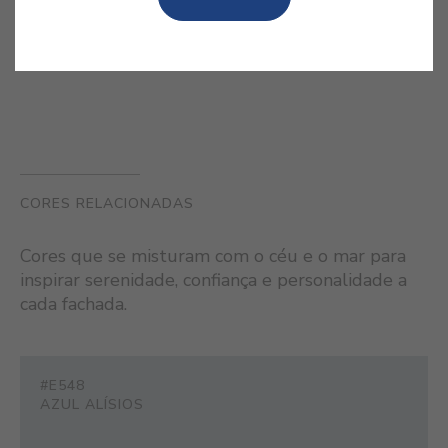
que culmina na maior parte da obra
de Van Gogh.
CORES RELACIONADAS
Cores que se misturam com o céu e o mar para
inspirar serenidade, confiança e personalidade a
cada fachada.
#E548
AZUL ALÍSIOS