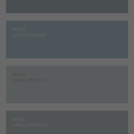
#E560
AZUL DANÚBIO
#E561
CINZA CÉLTICO
#E562
CINZA NÓRDICO