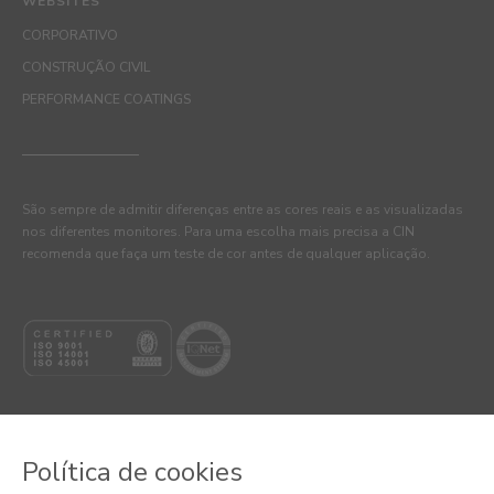
WEBSITES
CORPORATIVO
CONSTRUÇÃO CIVIL
PERFORMANCE COATINGS
São sempre de admitir diferenças entre as cores reais e as visualizadas
nos diferentes monitores. Para uma escolha mais precisa a CIN
recomenda que faça um teste de cor antes de qualquer aplicação.
Política de cookies
© 2026 CIN, S.A.