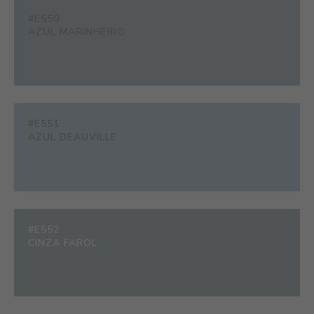
#E550
AZUL MARINHEIRO
#E551
AZUL DEAUVILLE
#E552
CINZA FAROL