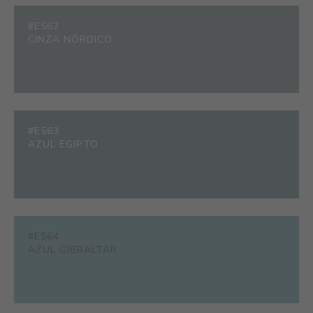
#E562
CINZA NÓRDICO
#E563
AZUL EGIPTO
#E564
AZUL GIBRALTAR