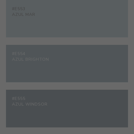
#E553
AZUL MAR
#E554
AZUL BRIGHTON
#E555
AZUL WINDSOR