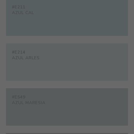
#E211
AZUL CAL
#E214
AZUL ARLES
#E549
AZUL MARESIA