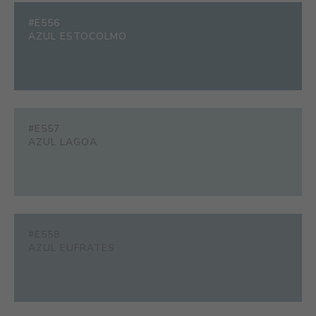
#E556
AZUL ESTOCOLMO
#E557
AZUL LAGOA
#E558
AZUL EUFRATES