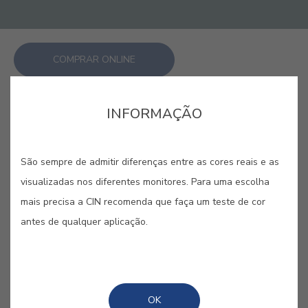
COMPRAR ONLINE
GUARDAR
INFORMAÇÃO
São sempre de admitir diferenças entre as cores reais e as
visualizadas nos diferentes monitores. Para uma escolha
mais precisa a CIN recomenda que faça um teste de cor
AZUL BÓSFORO #E565
antes de qualquer aplicação.
Estreito que liga o mar Negro e o mar
de Mármara e cuja profundidade
inspira este tom aquático.
OK