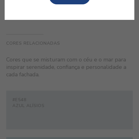
CORES RELACIONADAS
Cores que se misturam com o céu e o mar para
inspirar serenidade, confiança e personalidade a
cada fachada.
#E548
AZUL ALÍSIOS