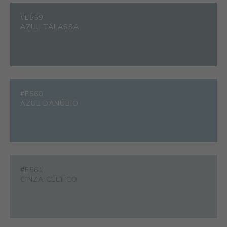
#E559
AZUL TÁLASSA
#E560
AZUL DANÚBIO
#E561
CINZA CÉLTICO