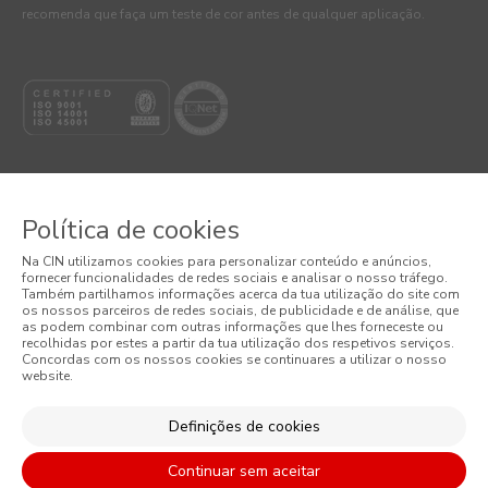
recomenda que faça um teste de cor antes de qualquer aplicação.
Política de cookies
© 2026 CIN, S.A.
Na CIN utilizamos cookies para personalizar conteúdo e anúncios,
fornecer funcionalidades de redes sociais e analisar o nosso tráfego.
Termos e Condições
Também partilhamos informações acerca da tua utilização do site com
os nossos parceiros de redes sociais, de publicidade e de análise, que
as podem combinar com outras informações que lhes forneceste ou
Política de Privacidade
recolhidas por estes a partir da tua utilização dos respetivos serviços.
Concordas com os nossos cookies se continuares a utilizar o nosso
website.
Política de Cookies
Condições Gerais de Venda
Definições de cookies
Continuar sem aceitar