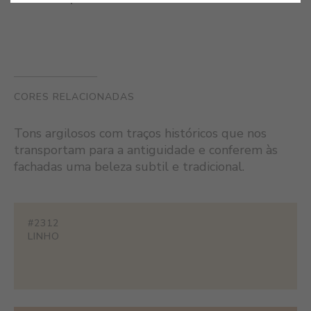
CORES RELACIONADAS
Tons argilosos com traços históricos que nos
transportam para a antiguidade e conferem às
fachadas uma beleza subtil e tradicional.
#2312
LINHO