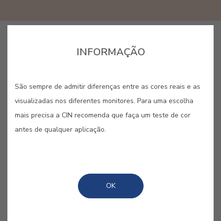
COMPRAR ONLINE
INFORMAÇÃO
GUARDAR
São sempre de admitir diferenças entre as cores reais e as
visualizadas nos diferentes monitores. Para uma escolha
mais precisa a CIN recomenda que faça um teste de cor
antes de qualquer aplicação.
OCRE JAIPUR #E535
Jaipur, também conhecida pela
OK
cidade cor-de-rosa, inspira este ocre
rosado pelas cores da Índia.