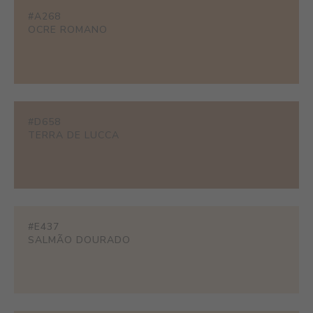
#A268
OCRE ROMANO
#D658
TERRA DE LUCCA
#E437
SALMÃO DOURADO