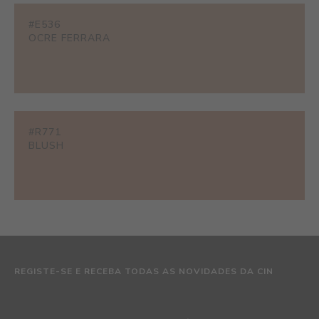
#E536
OCRE FERRARA
#R771
BLUSH
REGISTE-SE E RECEBA TODAS AS NOVIDADES DA CIN