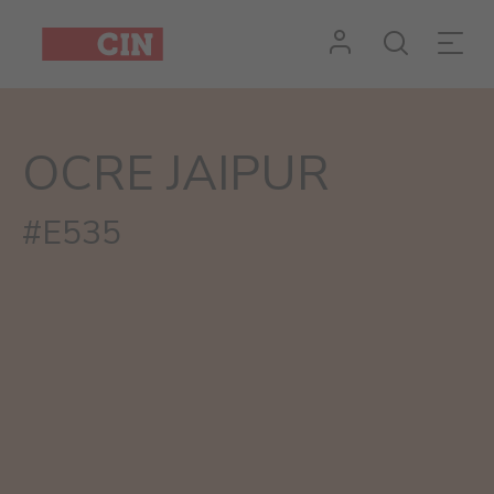
Cor
Ocre
Jaipur
OCRE JAIPUR
para
exteriores
#E535