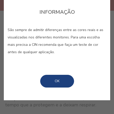
INFORMAÇÃO
COMPRAR ONLINE
São sempre de admitir diferenças entre as cores reais e as
visualizadas nos diferentes monitores. Para uma escolha
GUARDAR
mais precisa a CIN recomenda que faça um teste de cor
antes de qualquer aplicação.
CORES RELACIONADAS
OK
Os tons opacos são ideais para colorir a madeira e
realçar a sua textura e relevo natural, ao mesmo
tempo que a protegem e a deixam respirar.