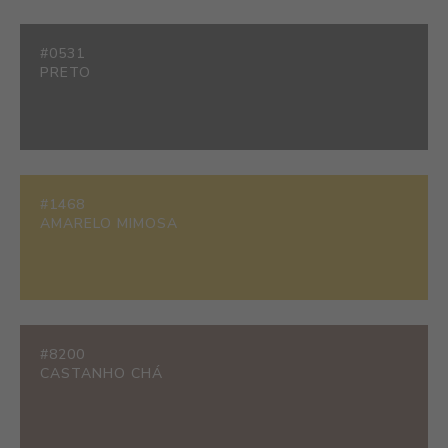
#0531
PRETO
#1468
AMARELO MIMOSA
#8200
CASTANHO CHÁ