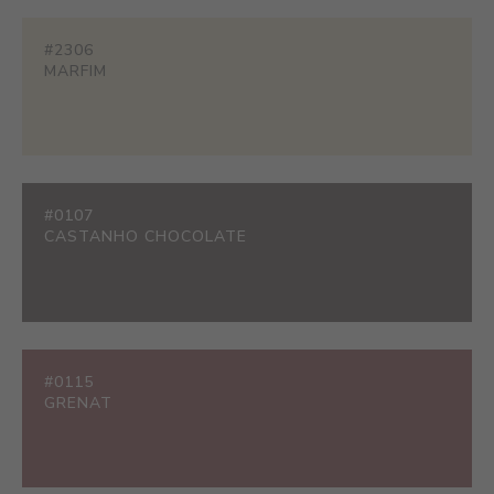
#2306
MARFIM
#0107
CASTANHO CHOCOLATE
#0115
GRENAT