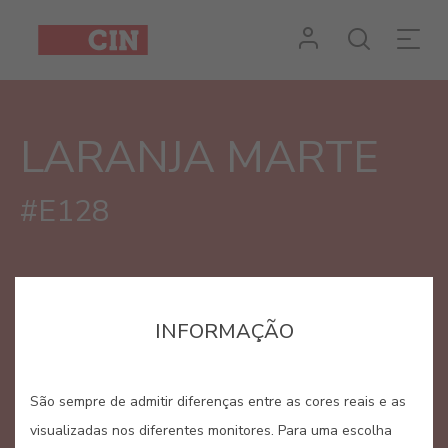
Cor
Laranja
Marte
LARANJA MARTE
para
interiores
#E128
INFORMAÇÃO
São sempre de admitir diferenças entre as cores reais e as
visualizadas nos diferentes monitores. Para uma escolha