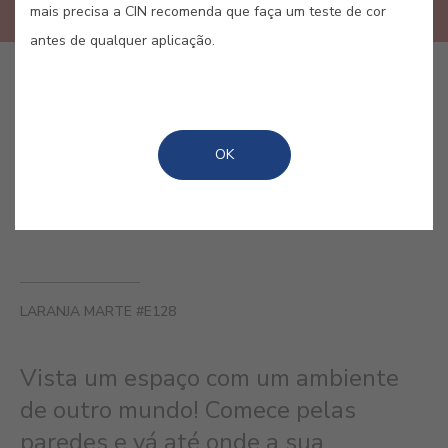
mais precisa a CIN recomenda que faça um teste de cor
antes de qualquer aplicação.
COMPRAR ONLINE
OK
GUARDAR
LARANJA MARTE #E128
Vista um espaço com um ambiente
de outro mundo! Comece pelas
paredes e vá até onde a sua