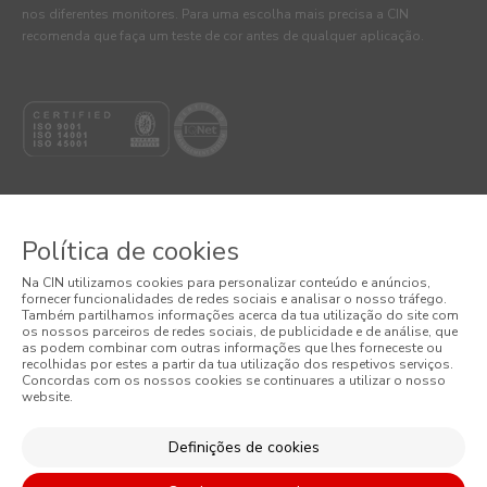
nos diferentes monitores. Para uma escolha mais precisa a CIN
recomenda que faça um teste de cor antes de qualquer aplicação.
Política de cookies
© 2026 CIN, S.A.
Na CIN utilizamos cookies para personalizar conteúdo e anúncios,
fornecer funcionalidades de redes sociais e analisar o nosso tráfego.
Termos e Condições
Também partilhamos informações acerca da tua utilização do site com
os nossos parceiros de redes sociais, de publicidade e de análise, que
as podem combinar com outras informações que lhes forneceste ou
Política de Privacidade
recolhidas por estes a partir da tua utilização dos respetivos serviços.
Concordas com os nossos cookies se continuares a utilizar o nosso
website.
Política de Cookies
Condições Gerais de Venda
Definições de cookies