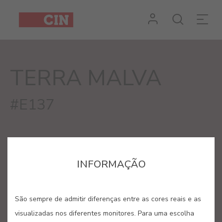
Cor
Terra
Malva
TERRA MALVA
para
interiores
#E137
INFORMAÇÃO
São sempre de admitir diferenças entre as cores reais e as
visualizadas nos diferentes monitores. Para uma escolha