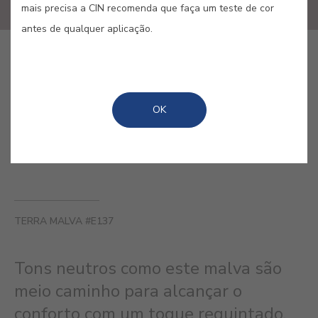
mais precisa a CIN recomenda que faça um teste de cor
antes de qualquer aplicação.
COMPRAR ONLINE
OK
GUARDAR
TERRA MALVA #E137
Tons neutros como este malva são
meio caminho para alcançar o
conforto com um toque requintado,