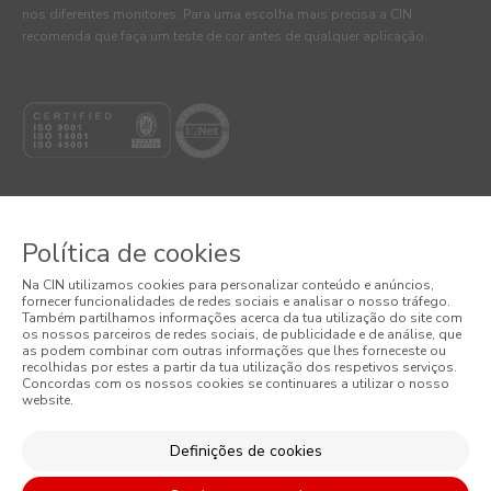
nos diferentes monitores. Para uma escolha mais precisa a CIN
recomenda que faça um teste de cor antes de qualquer aplicação.
Política de cookies
© 2026 CIN, S.A.
Na CIN utilizamos cookies para personalizar conteúdo e anúncios,
fornecer funcionalidades de redes sociais e analisar o nosso tráfego.
Termos e Condições
Também partilhamos informações acerca da tua utilização do site com
os nossos parceiros de redes sociais, de publicidade e de análise, que
as podem combinar com outras informações que lhes forneceste ou
Política de Privacidade
recolhidas por estes a partir da tua utilização dos respetivos serviços.
Concordas com os nossos cookies se continuares a utilizar o nosso
website.
Política de Cookies
Condições Gerais de Venda
Definições de cookies