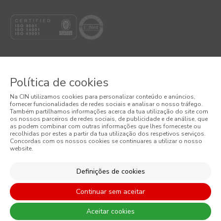
Política de cookies
© 2026 CIN, S.A.
Na CIN utilizamos cookies para personalizar conteúdo e anúncios,
fornecer funcionalidades de redes sociais e analisar o nosso tráfego.
Termos e Condições
Também partilhamos informações acerca da tua utilização do site com
os nossos parceiros de redes sociais, de publicidade e de análise, que
as podem combinar com outras informações que lhes forneceste ou
Política de Privacidade
recolhidas por estes a partir da tua utilização dos respetivos serviços.
Concordas com os nossos cookies se continuares a utilizar o nosso
website.
Política de Cookies
Condições Gerais de Venda
Definições de cookies
Continuar sem aceitar
Aceitar cookies