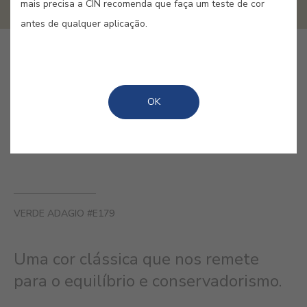
mais precisa a CIN recomenda que faça um teste de cor
antes de qualquer aplicação.
COMPRAR ONLINE
OK
GUARDAR
VERDE ADAGIO #E179
Uma cor clássica que nos remete
para o equilíbrio e conservadorismo.