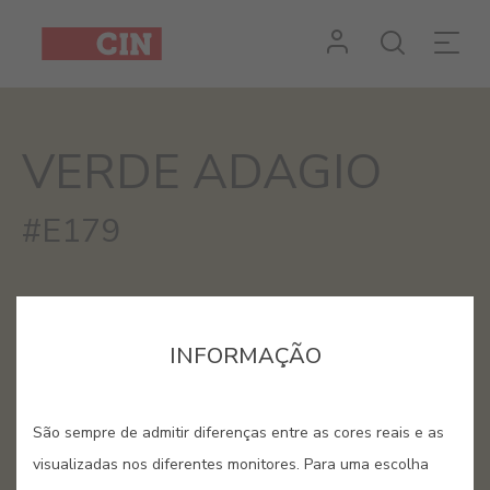
Cor
Verde
Adagio
VERDE ADAGIO
#E179
INFORMAÇÃO
São sempre de admitir diferenças entre as cores reais e as
visualizadas nos diferentes monitores. Para uma escolha