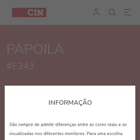
Cor
Papoila
para
PAPOILA
interiores
#E243
INFORMAÇÃO
São sempre de admitir diferenças entre as cores reais e as
visualizadas nos diferentes monitores. Para uma escolha