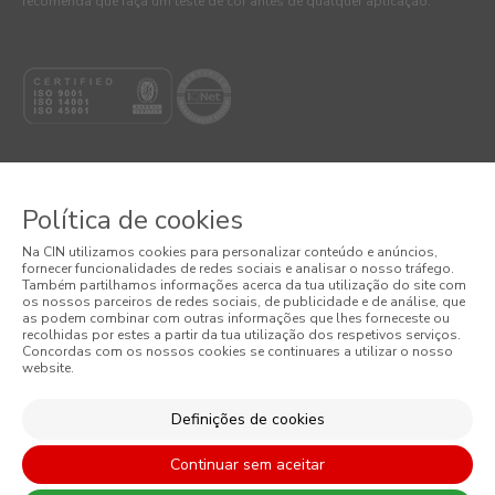
recomenda que faça um teste de cor antes de qualquer aplicação.
Política de cookies
© 2026 CIN, S.A.
Na CIN utilizamos cookies para personalizar conteúdo e anúncios,
fornecer funcionalidades de redes sociais e analisar o nosso tráfego.
Termos e Condições
Também partilhamos informações acerca da tua utilização do site com
os nossos parceiros de redes sociais, de publicidade e de análise, que
as podem combinar com outras informações que lhes forneceste ou
Política de Privacidade
recolhidas por estes a partir da tua utilização dos respetivos serviços.
Concordas com os nossos cookies se continuares a utilizar o nosso
website.
Política de Cookies
Condições Gerais de Venda
Definições de cookies
Continuar sem aceitar