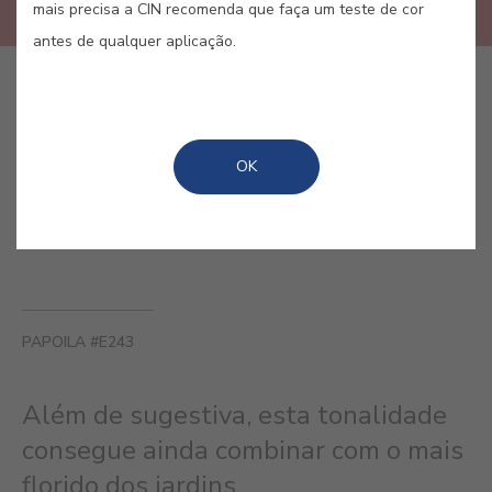
mais precisa a CIN recomenda que faça um teste de cor
antes de qualquer aplicação.
COMPRAR ONLINE
OK
GUARDAR
PAPOILA #E243
Além de sugestiva, esta tonalidade
consegue ainda combinar com o mais
florido dos jardins.