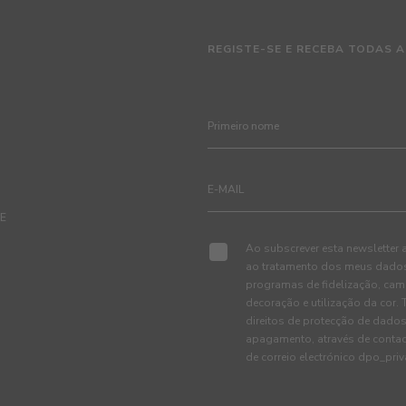
REGISTE-SE E RECEBA TODAS A
TE
Ao subscrever esta newsletter 
ao tratamento dos meus dados 
programas de fidelização, cam
decoração e utilização da cor
direitos de protecção de dados
apagamento, através de conta
de correio electrónico dpo_pr