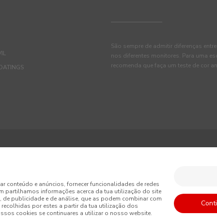
São sempre de admitir diferenças entre
IL
nos diferentes monitores. Para uma es
recomenda que faça um teste de cor an
OATINGS
ções
Política de Privacidade
Política de Cookies
ar conteúdo e anúncios, fornecer funcionalidades de redes
m partilhamos informações acerca da tua utilização do site
is de Venda
, de publicidade e de análise, que as podem combinar com
Cont
recolhidas por estes a partir da tua utilização dos
sos cookies se continuares a utilizar o nosso website.