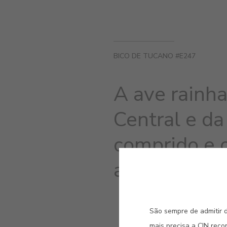
BICO DE TUCANO #E247
A ave rainha
Central e da
comprido e 
amarelo trop
São sempre de admitir d
mais precisa a CIN rec