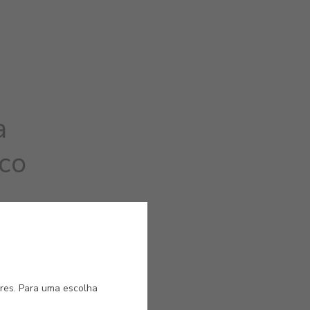
a
ico
ores. Para uma escolha