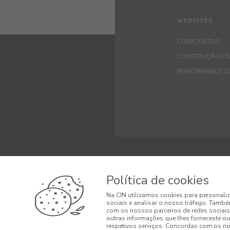
WEBSITES
CORPORATIVO
CONSTRUÇÃO CIV
PERFORMANCE C
© 2026 CIN, S.A.
Política de cookies
Termos e Condi
Na CIN utilizamos cookies para personaliz
sociais e analisar o nosso tráfego. També
Condições Gera
com os nossos parceiros de redes sociais
outras informações que lhes forneceste ou 
respetivos serviços. Concordas com os nos