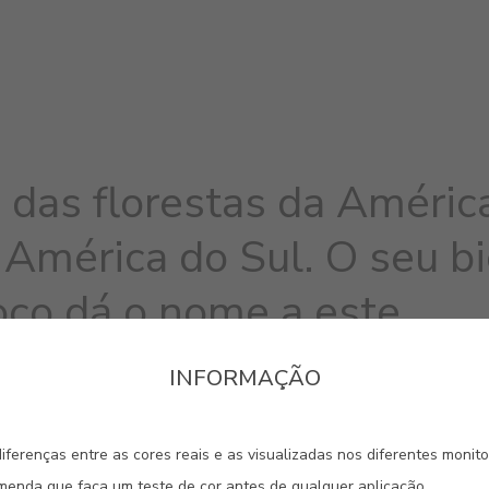
 das florestas da Améric
 América do Sul. O seu b
oco dá o nome a este
ical.
INFORMAÇÃO
iferenças entre as cores reais e as visualizadas nos diferentes monit
omenda que faça um teste de cor antes de qualquer aplicação.