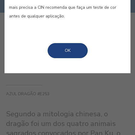
mais precisa a CIN recomenda que faça um teste de cor
antes de qualquer aplicação.
COMPRAR ONLINE
GUARDAR
OK
AZUL DRAGÃO #E253
Segundo a mitologia chinesa, o
dragão foi um dos quatro animais
sagrados convocados por Pan Ku, o