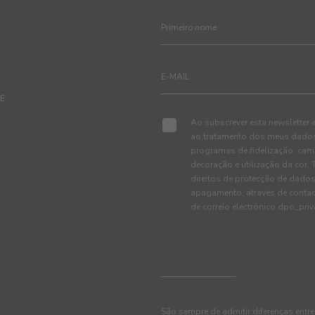
TE
Ao subscrever esta newsletter 
ao tratamento dos meus dados 
programas de fidelização, cam
decoração e utilização da cor
direitos de protecção de dados
apagamento, através de conta
de correio electrónico dpo_pr
São sempre de admitir diferenças entre