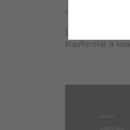
CORES RELACIONADAS
Descubra as core
trasformar a sua
MENUS
QUEM SOMOS