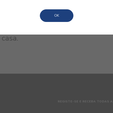
OK
s mais populares para o ajudar a
 casa.
REGISTE-SE E RECEBA TODAS A