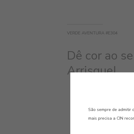
VERDE AVENTURA #E304
Dê cor ao se
Arrisque!
São sempre de admitir d
mais precisa a CIN rec