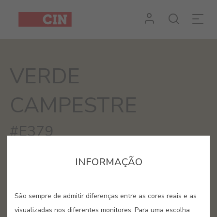
Cor
Verde
Campestre
VERDE
para
interiores
CAMPESTRE
#E379
INFORMAÇÃO
São sempre de admitir diferenças entre as cores reais e as
visualizadas nos diferentes monitores. Para uma escolha