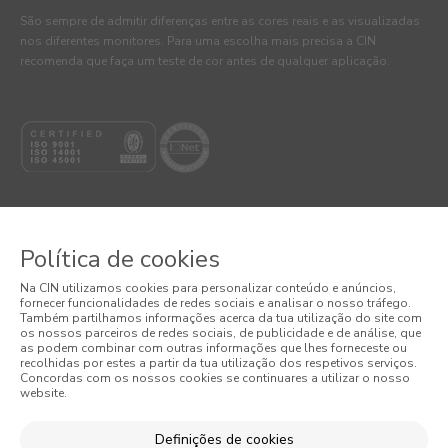
São sempre de admitir diferenças entre as cores reais e as visualizadas
nos diferentes monitores. Para uma escolha mais precisa a CIN
recomenda que faça um teste de cor antes de qualquer aplicação.
Política de cookies
© 2026 CIN, S.A.
Na CIN utilizamos cookies para personalizar conteúdo e anúncios,
fornecer funcionalidades de redes sociais e analisar o nosso tráfego.
Termos e Condições
Também partilhamos informações acerca da tua utilização do site com
os nossos parceiros de redes sociais, de publicidade e de análise, que
as podem combinar com outras informações que lhes forneceste ou
Política de Privacidade
recolhidas por estes a partir da tua utilização dos respetivos serviços.
Concordas com os nossos cookies se continuares a utilizar o nosso
website.
Política de Cookies
Condições Gerais de Venda
Definições de cookies