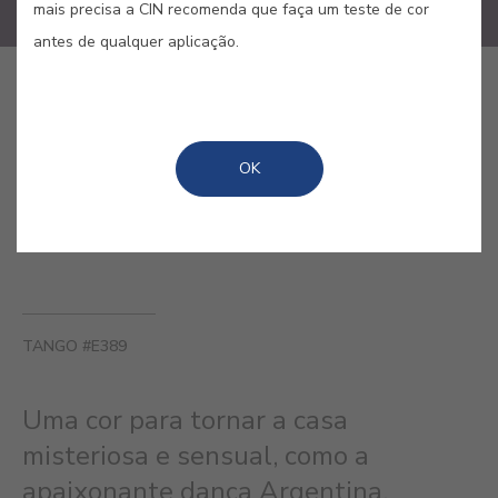
mais precisa a CIN recomenda que faça um teste de cor
antes de qualquer aplicação.
COMPRAR ONLINE
OK
GUARDAR
TANGO #E389
Uma cor para tornar a casa
misteriosa e sensual, como a
apaixonante dança Argentina.