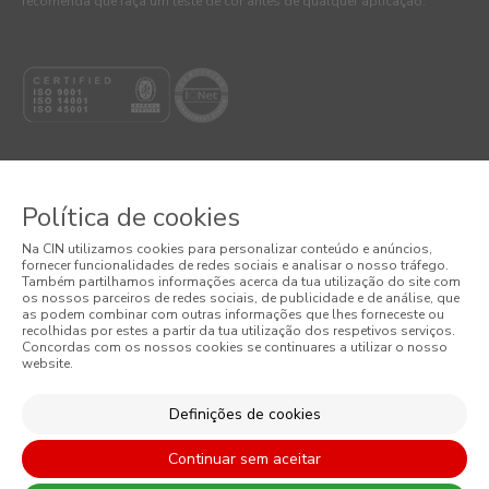
recomenda que faça um teste de cor antes de qualquer aplicação.
Política de cookies
© 2026 CIN, S.A.
Na CIN utilizamos cookies para personalizar conteúdo e anúncios,
fornecer funcionalidades de redes sociais e analisar o nosso tráfego.
Termos e Condições
Também partilhamos informações acerca da tua utilização do site com
os nossos parceiros de redes sociais, de publicidade e de análise, que
as podem combinar com outras informações que lhes forneceste ou
Política de Privacidade
recolhidas por estes a partir da tua utilização dos respetivos serviços.
Concordas com os nossos cookies se continuares a utilizar o nosso
website.
Política de Cookies
Condições Gerais de Venda
Definições de cookies
Continuar sem aceitar