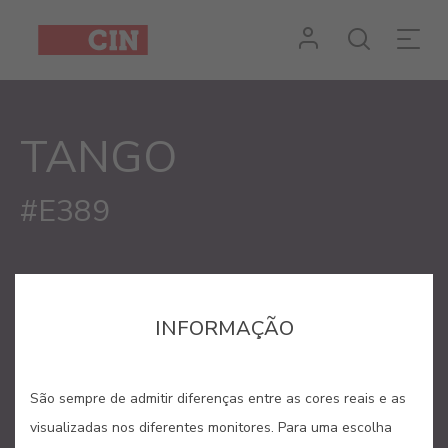
Cor
Tango
para
TANGO
interiores
#E389
INFORMAÇÃO
São sempre de admitir diferenças entre as cores reais e as
visualizadas nos diferentes monitores. Para uma escolha