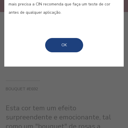
mais precisa a CIN recomenda que faça um teste de cor
antes de qualquer aplicação.
COMPRAR ONLINE
OK
GUARDAR
BOUQUET #E692
Esta cor tem um efeito
surpreendente e emocionante, tal
como um "bouquet" de rosas a