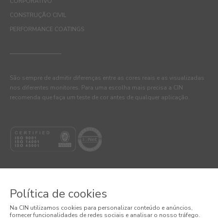
CORPORATIVO
CONSTRUÇÃO CIVIL
PERFORMANCE COATINGS
São sempre de admitir diferenças entre as cores reais e as visualizadas
nos diferentes monitores. Para uma escolha mais precisa a CIN
recomenda que faça um teste de cor antes de qualquer aplicação.
Política de cookies
© 2026 CIN, S.A.
Na CIN utilizamos cookies para personalizar conteúdo e anúncios,
fornecer funcionalidades de redes sociais e analisar o nosso tráfego.