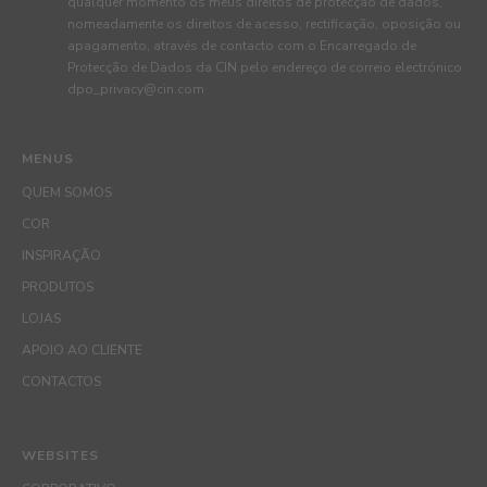
qualquer momento os meus direitos de protecção de dados,
nomeadamente os direitos de acesso, rectificação, oposição ou
apagamento, através de contacto com o Encarregado de
Protecção de Dados da CIN pelo endereço de correio electrónico
dpo_privacy@cin.com
MENUS
QUEM SOMOS
COR
INSPIRAÇÃO
PRODUTOS
LOJAS
APOIO AO CLIENTE
CONTACTOS
WEBSITES