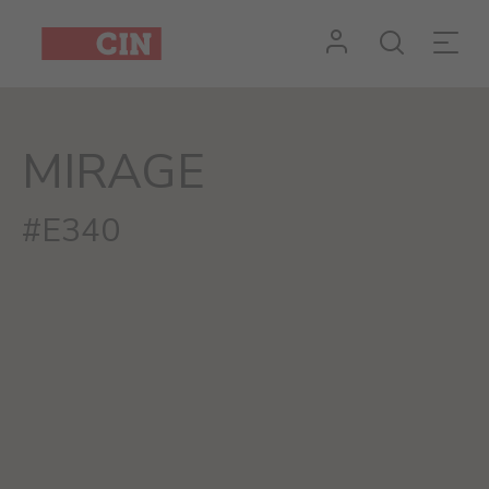
Cor
Mirage
para
MIRAGE
interiores
#E340