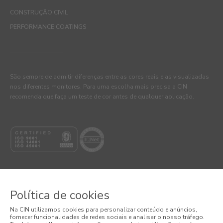
CONSTRUÇÃO CIVIL
PERFORMANCE COATINGS
São sempre de admitir diferenças entre as cores reais e as visualizadas
nos diferentes monitores. Para uma escolha mais precisa a CIN
recomenda que faça um teste de cor antes de qualquer aplicação.
Política de cookies
© 2026 CIN, S.A.
Na CIN utilizamos cookies para personalizar conteúdo e anúncios,
fornecer funcionalidades de redes sociais e analisar o nosso tráfego.