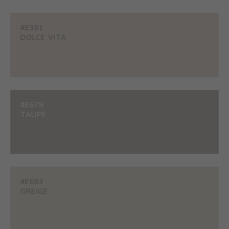
#E381
DOLCE VITA
#E679
TAUPE
#E683
GREIGE