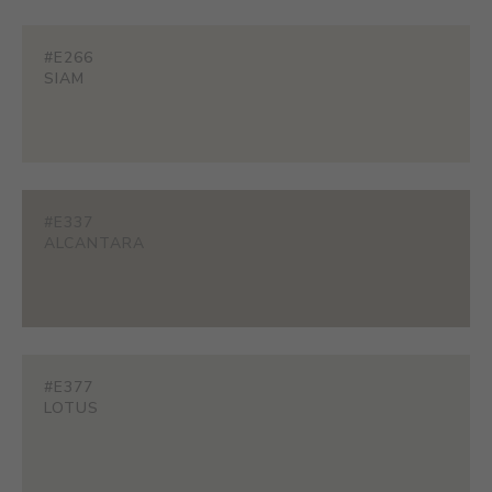
#E266
SIAM
#E337
ALCANTARA
#E377
LOTUS