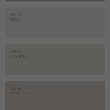
#ES13
PERLA
#ES14
CASHMERE
#ES15
AMARETTI