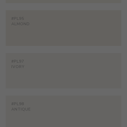
#PL95
ALMOND
#PL97
IVORY
#PL98
ANTIQUE