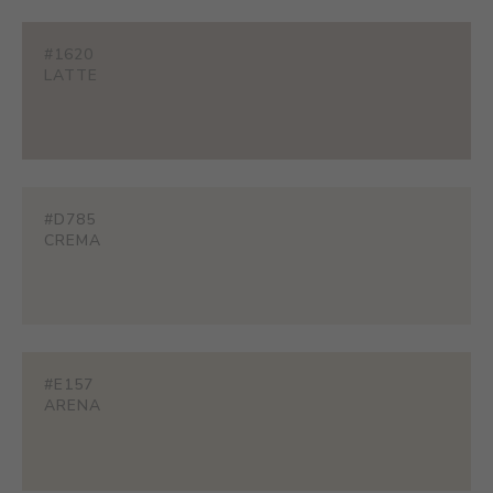
#1620
LATTE
#D785
CREMA
#E157
ARENA