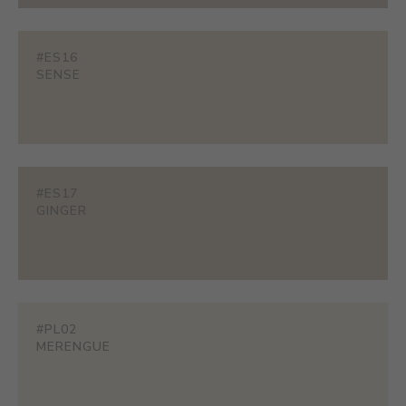
#ES16
SENSE
#ES17
GINGER
#PL02
MERENGUE