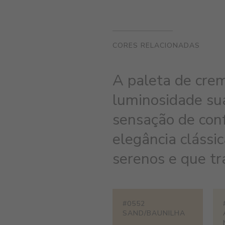
CORES RELACIONADAS
A paleta de cre
luminosidade su
sensação de conf
elegância clássic
serenos e que t
#0552
SAND/BAUNILHA