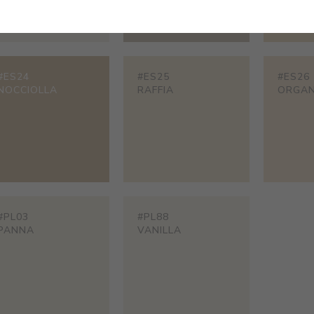
#ES24
#ES25
#ES26
NOCCIOLLA
RAFFIA
ORGA
#PL03
#PL88
PANNA
VANILLA