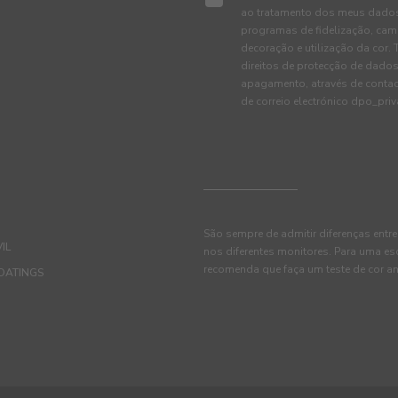
ao tratamento dos meus dados 
programas de fidelização, cam
decoração e utilização da cor
direitos de protecção de dados
apagamento, através de conta
de correio electrónico dpo_pr
São sempre de admitir diferenças entre
IL
nos diferentes monitores. Para uma es
recomenda que faça um teste de cor an
OATINGS