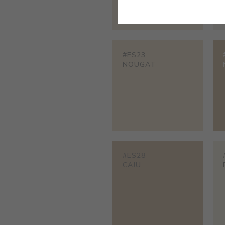
#ES23
NOUGAT
#ES28
CAJU