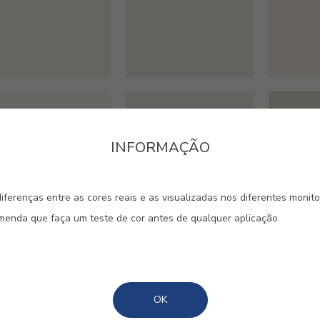
#D787
#E124
#E336
PURO
CANVAS/BRANCO
KALAH
CANVAS
INFORMAÇÃO
iferenças entre as cores reais e as visualizadas nos diferentes monit
omenda que faça um teste de cor antes de qualquer aplicação.
#ES19
#ES20
#ES21
ALGODON
SISAL
LIMES
OK