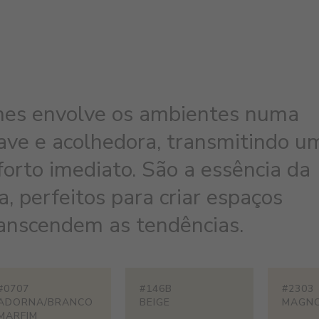
mes envolve os ambientes numa
ave e acolhedora, transmitindo u
orto imediato. São a essência da
a, perfeitos para criar espaços
ranscendem as tendências.
#0707
#146B
#2303
ADORNA/BRANCO
BEIGE
MAGNO
MARFIM