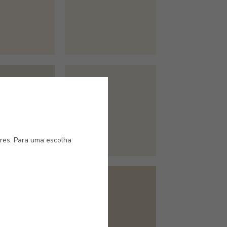
#E375
ARI
LUNARIA
ores. Para uma escolha
#ES22
TONE
JUTA