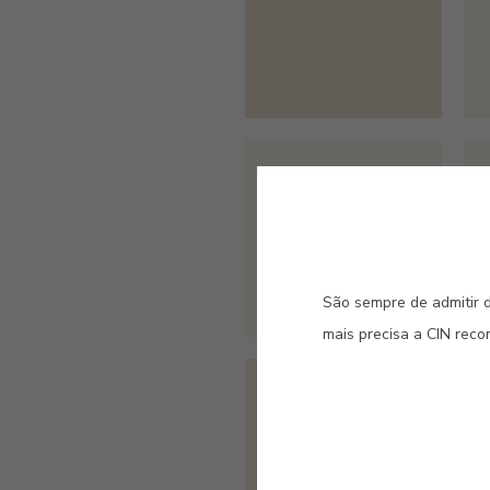
#A722
PRIMAVERA
São sempre de admitir d
mais precisa a CIN rec
#E376
SEDA