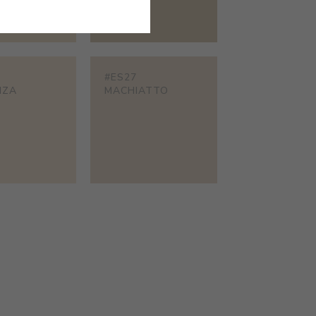
#ES27
NZA
MACHIATTO