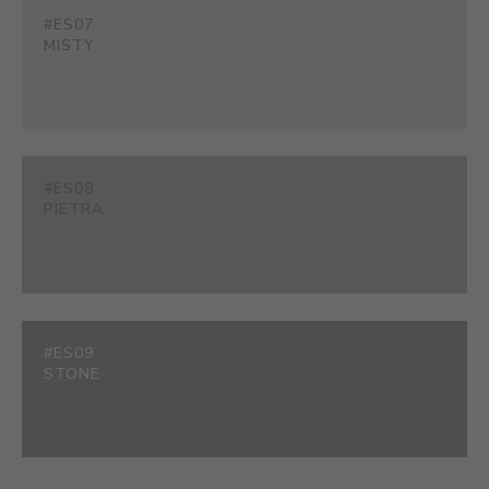
#ES07
MISTY
#ES08
PIETRA
#ES09
STONE