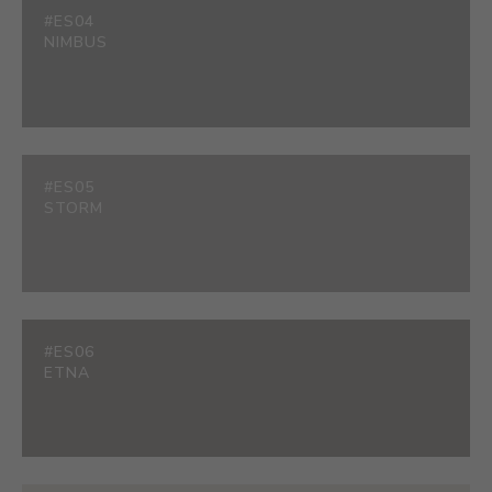
#ES04
NIMBUS
#ES05
STORM
#ES06
ETNA