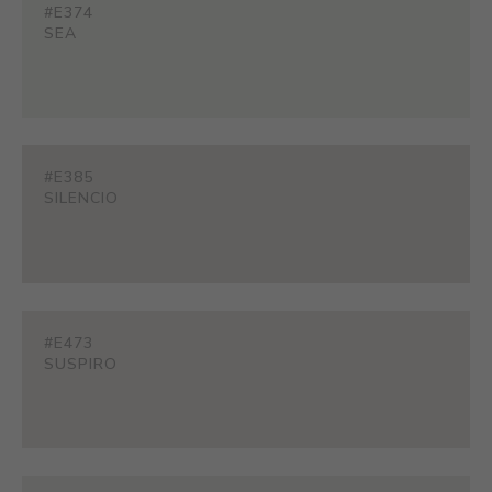
#E374
SEA
#E385
SILENCIO
#E473
SUSPIRO