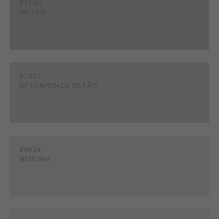
#7190
MÉTRO
#7467
BETON/CINZA BETÃO
#9434
NEBLINA