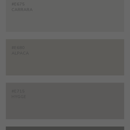
#E675
CARRARA
#E680
ALPACA
#E715
HYGGE