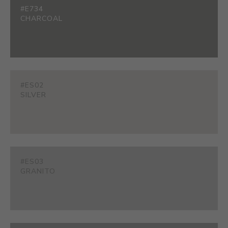
#E734
CHARCOAL
#ES02
SILVER
#ES03
GRANITO