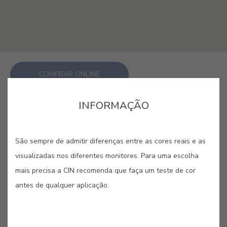
COMPRAR ONLINE
INFORMAÇÃO
GUARDAR
São sempre de admitir diferenças entre as cores reais e as
visualizadas nos diferentes monitores. Para uma escolha
mais precisa a CIN recomenda que faça um teste de cor
antes de qualquer aplicação.
CORES RELACIONADAS
A versatilidade dos cinzentos permite criar desde