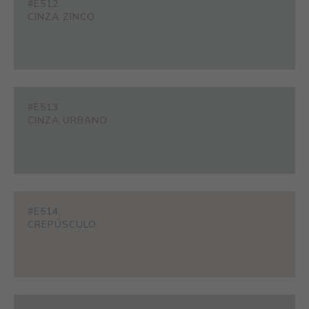
#E512
CINZA ZINCO
#E513
CINZA URBANO
#E514
CREPÚSCULO