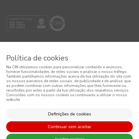
Política de cookies
© 2026 CIN, S.A.
Na CIN utilizamos cookies para personalizar conteúdo e anúncios,
fornecer funcionalidades de redes sociais e analisar o nosso tráfego.
Termos e Condições
Também partilhamos informações acerca da tua utilização do site com
os nossos parceiros de redes sociais, de publicidade e de análise, que
as podem combinar com outras informações que lhes forneceste ou
Política de Privacidade
recolhidas por estes a partir da tua utilização dos respetivos serviços.
Concordas com os nossos cookies se continuares a utilizar o nosso
website.
Política de Cookies
Condições Gerais de Venda
Definições de cookies
Continuar sem aceitar