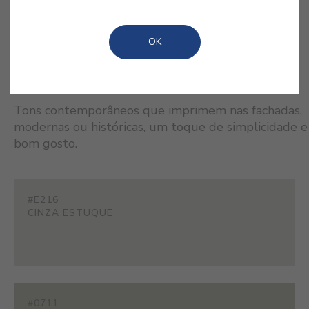
OK
CORES RELACIONADAS
Tons contemporâneos que imprimem nas fachadas,
modernas ou históricas, um toque de simplicidade e
bom gosto.
#E216
CINZA ESTUQUE
#0711