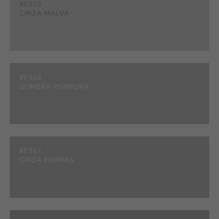
#E515
CINZA MALVA
#E516
SOMBRA PÚRPURA
#E517
CINZA FURNAS