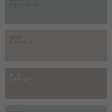
#E436
CINZA ÂNCORA
#E507
CINZA SEIXO
#E508
CINZA XISTO