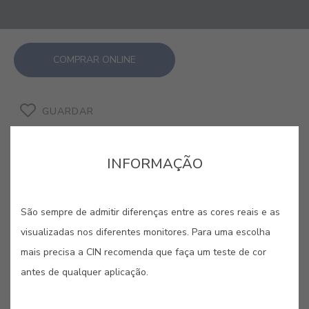
COMPRAR ONLINE
GUARDAR
INFORMAÇÃO
São sempre de admitir diferenças entre as cores reais e as
CINZA NOCTURNO #E486
visualizadas nos diferentes monitores. Para uma escolha
mais precisa a CIN recomenda que faça um teste de cor
Profundo, misterioso e intenso como
antes de qualquer aplicação.
a noite, assim é este cinza nocturno.