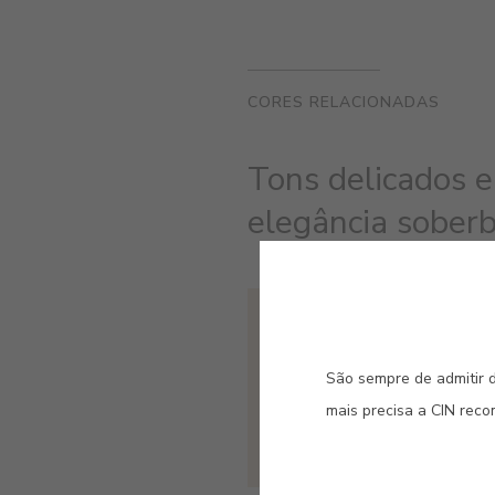
CORES RELACIONADAS
Tons delicados e
elegância soberba
#E484
ROSA SUSPIRO
São sempre de admitir d
mais precisa a CIN rec