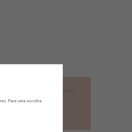
#E198
ALMAGRE
TERRA CORAL
ores. Para uma escolha