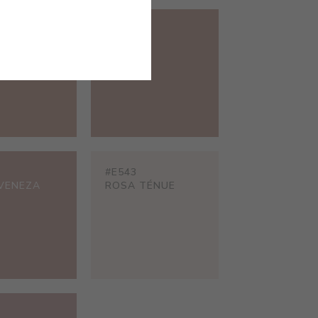
#E538
MÉDULAS
AGRA
#E543
VENEZA
ROSA TÉNUE