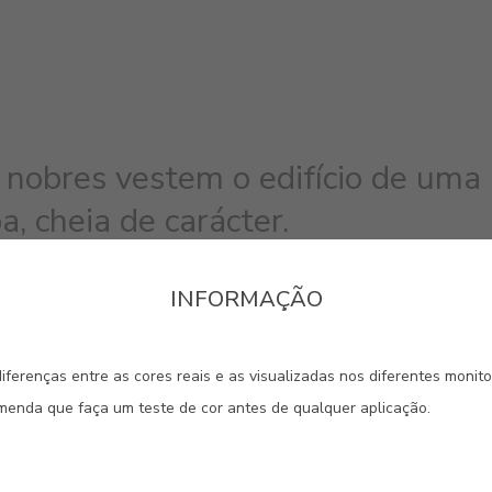
 nobres vestem o edifício de uma
, cheia de carácter.
INFORMAÇÃO
#2309
#E109
#E121
ROSA LAPA
ROSA CAIRO
ROSA 
iferenças entre as cores reais e as visualizadas nos diferentes monit
omenda que faça um teste de cor antes de qualquer aplicação.