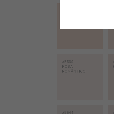
#E201
CREME SALMÃO
#E539
ROSA
ROMÂNTICO
#E544