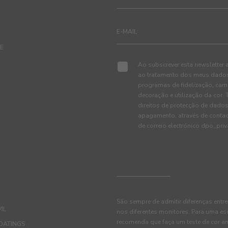
TE
Ao subscrever esta newsletter 
ao tratamento dos meus dados 
programas de fidelização, cam
decoração e utilização da cor
direitos de protecção de dados
apagamento, através de conta
de correio electrónico dpo_pr
São sempre de admitir diferenças entre
IL
nos diferentes monitores. Para uma es
recomenda que faça um teste de cor an
OATINGS