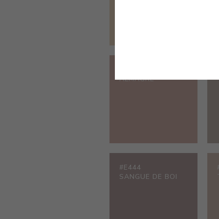
#E088
ALMAGRE
#E444
SANGUE DE BOI