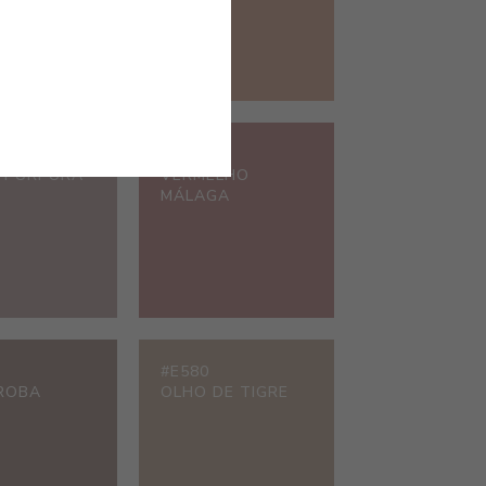
#E119
 PÚRPURA
VERMELHO
MÁLAGA
#E580
ROBA
OLHO DE TIGRE