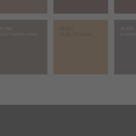
#E582
#E583
#E585
CASTANHO IONA
OCRE SEVILHA
MARAC