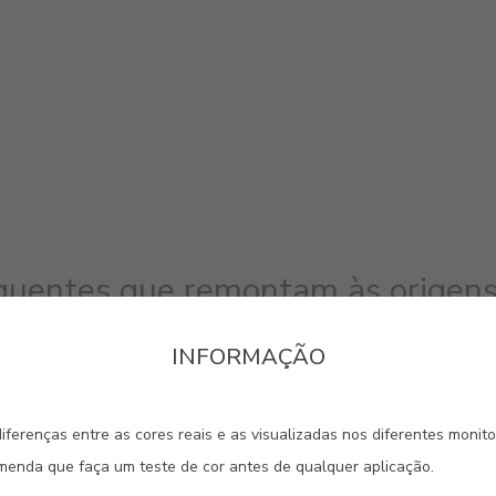
 quentes que remontam às origens
ticação a qualquer fachada.
INFORMAÇÃO
#0865
#2131
#3228
iferenças entre as cores reais e as visualizadas nos diferentes monit
TIJOLO
CASTANHO BEJA
TELHA
omenda que faça um teste de cor antes de qualquer aplicação.