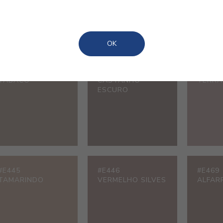
OK
#E090
#E094
#E117
TABACO
CASTANHO
TERRA
ESCURO
#E445
#E446
#E469
TAMARINDO
VERMELHO SILVES
ALFAR