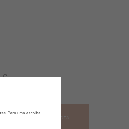
 e
#E087
ores. Para uma escolha
TERRACOTA