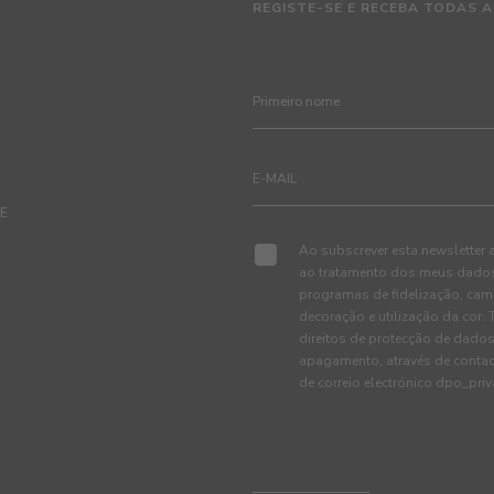
REGISTE-SE E RECEBA TODAS A
TE
Ao subscrever esta newsletter 
ao tratamento dos meus dados 
programas de fidelização, cam
decoração e utilização da cor
direitos de protecção de dados
apagamento, através de conta
de correio electrónico dpo_pr