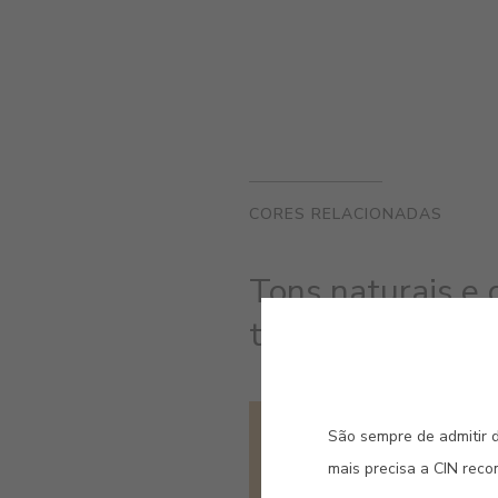
CORES RELACIONADAS
Tons naturais e
transmitem sofis
#A343
São sempre de admitir d
PÊRA ROCHA
mais precisa a CIN rec