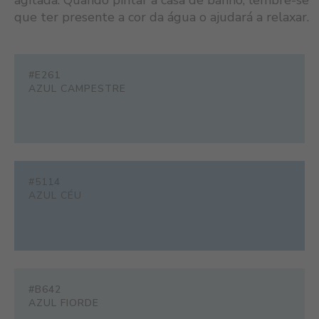
agitada. Quando pintar a casa de banho, lembre-se
que ter presente a cor da água o ajudará a relaxar.
#E261
AZUL CAMPESTRE
#5114
AZUL CÉU
#B642
AZUL FIORDE