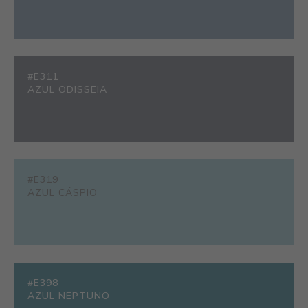
#E311
AZUL ODISSEIA
#E319
AZUL CÁSPIO
#E398
AZUL NEPTUNO