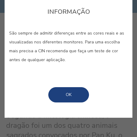
INFORMAÇÃO
COMPRAR ONLINE
São sempre de admitir diferenças entre as cores reais e as
visualizadas nos diferentes monitores. Para uma escolha
GUARDAR
mais precisa a CIN recomenda que faça um teste de cor
antes de qualquer aplicação.
OK
AZUL DRAGÃO #E253
Segundo a mitologia chinesa, o
dragão foi um dos quatro animais
sagrados convocados por Pan Ku, o