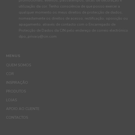
promocionais, eventos, passatempos, dicas de decoração e
utilização da cor. Tenho consciência de que posso exercer a
qualquer momento os meus direitos de protecção de dados,
nomeadamente os direitos de acesso, rectificação, oposição ou
apagamento, através de contacto com o Encarregado de
Protecção de Dados da CIN pelo endereço de correio electrónico
dpo_privacy@cin.com
MENUS
QUEM SOMOS
COR
INSPIRAÇÃO
PRODUTOS
LOJAS
APOIO AO CLIENTE
CONTACTOS