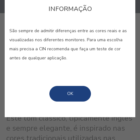
INFORMAÇÃO
COMPRAR ONLINE
São sempre de admitir diferenças entre as cores reais e as
visualizadas nos diferentes monitores. Para uma escolha
mais precisa a CIN recomenda que faça um teste de cor
GUARDAR
antes de qualquer aplicação.
OK
AZUL OXFORD #2348
Este tom clássico, tipicamente inglês
e sempre elegante, é inspirado nas
cores tradicionais utilizadas nas