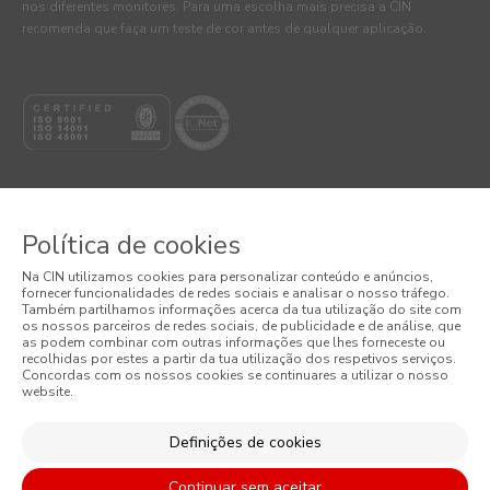
nos diferentes monitores. Para uma escolha mais precisa a CIN
recomenda que faça um teste de cor antes de qualquer aplicação.
Política de cookies
© 2026 CIN, S.A.
Na CIN utilizamos cookies para personalizar conteúdo e anúncios,
fornecer funcionalidades de redes sociais e analisar o nosso tráfego.
Também partilhamos informações acerca da tua utilização do site com
Termos e Condições
os nossos parceiros de redes sociais, de publicidade e de análise, que
as podem combinar com outras informações que lhes forneceste ou
Política de Privacidade
recolhidas por estes a partir da tua utilização dos respetivos serviços.
Concordas com os nossos cookies se continuares a utilizar o nosso
website.
Política de Cookies
Definições de cookies
Condições Gerais de Venda
Continuar sem aceitar