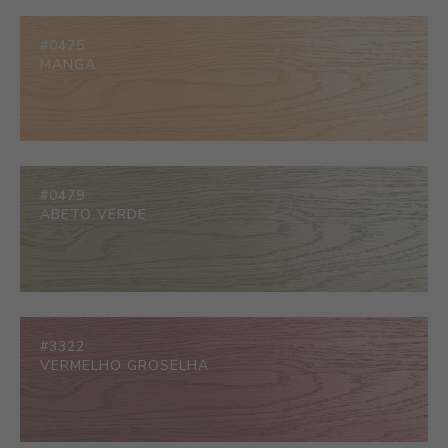
#0475
MANGA
#0479
ABETO VERDE
#3322
VERMELHO GROSELHA