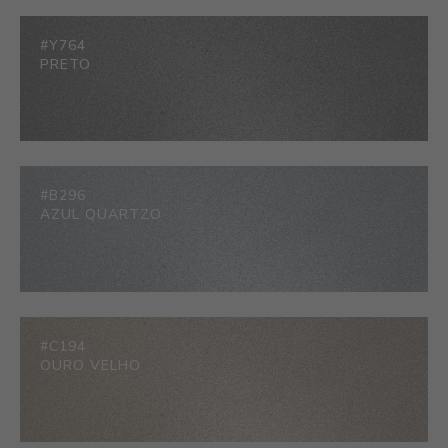
#Y764
PRETO
#B296
AZUL QUARTZO
#C194
OURO VELHO