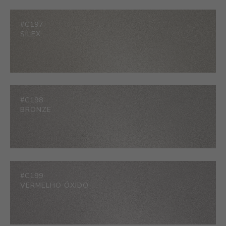
#C197
SÍLEX
#C198
BRONZE
#C199
VERMELHO ÓXIDO