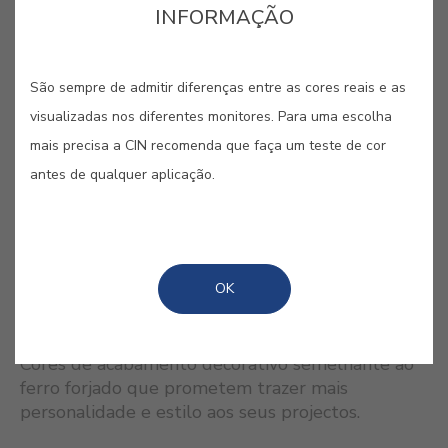
INFORMAÇÃO
COMPRAR ONLINE
São sempre de admitir diferenças entre as cores reais e as
visualizadas nos diferentes monitores. Para uma escolha
mais precisa a CIN recomenda que faça um teste de cor
GUARDAR
antes de qualquer aplicação.
OK
CORES RELACIONADAS
Cores de acabamento decorativo semelhante ao
ferro forjado que prometem trazer mais
personalidade e estilo aos seus projectos.