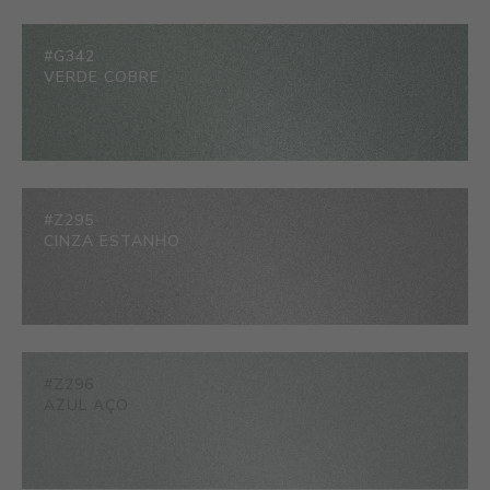
#G342
VERDE COBRE
#Z295
CINZA ESTANHO
#Z296
AZUL AÇO