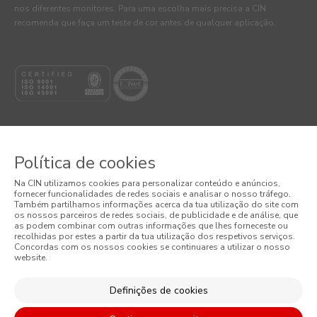
nos diferentes monitores. Para uma escolha mais precisa a CIN
recomenda que faça um teste de cor antes de qualquer aplicação.
Política de cookies
© 2026 CIN, S.A.
Na CIN utilizamos cookies para personalizar conteúdo e anúncios,
fornecer funcionalidades de redes sociais e analisar o nosso tráfego.
Termos e Condições
Também partilhamos informações acerca da tua utilização do site com
os nossos parceiros de redes sociais, de publicidade e de análise, que
as podem combinar com outras informações que lhes forneceste ou
Política de Privacidade
recolhidas por estes a partir da tua utilização dos respetivos serviços.
Concordas com os nossos cookies se continuares a utilizar o nosso
website.
Política de Cookies
Condições Gerais de Venda
Definições de cookies