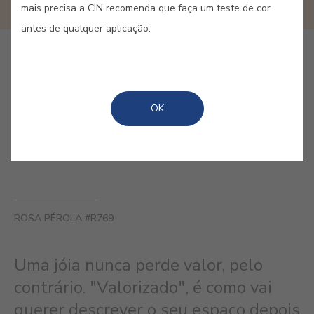
mais precisa a CIN recomenda que faça um teste de cor
antes de qualquer aplicação.
COMPRAR ONLINE
OK
GUARDAR
ROSA PÉROLA #R769
Uma jóia nunca perde valor, pelo
contrário. "Valorizado", é como vai
querer descrever o seu espaço depois