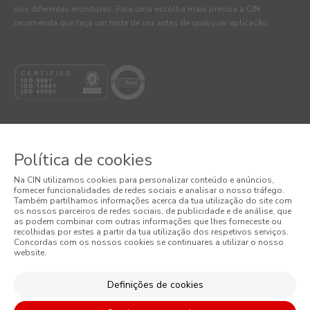
nos diferentes monitores. Para uma escolha mais precisa a CIN
recomenda que faça um teste de cor antes de qualquer aplicação.
Política de cookies
© 2026 CIN, S.A.
Na CIN utilizamos cookies para personalizar conteúdo e anúncios,
fornecer funcionalidades de redes sociais e analisar o nosso tráfego.
Termos e Condições
Também partilhamos informações acerca da tua utilização do site com
os nossos parceiros de redes sociais, de publicidade e de análise, que
as podem combinar com outras informações que lhes forneceste ou
Política de Privacidade
recolhidas por estes a partir da tua utilização dos respetivos serviços.
Concordas com os nossos cookies se continuares a utilizar o nosso
website.
Política de Cookies
Condições Gerais de Venda
Definições de cookies