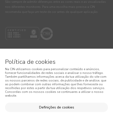
São sempre de admitir diferenças entre as cores reais e as visualizadas
nos diferentes monitores. Para uma escolha mais precisa a CIN
recomenda que faça um teste de cor antes de qualquer aplicação.
Política de cookies
© 2026 CIN, S.A.
Na CIN utilizamos cookies para personalizar conteúdo e anúncios,
fornecer funcionalidades de redes sociais e analisar o nosso tráfego.
Também partilhamos informações acerca da tua utilização do site com
Termos e Condições
os nossos parceiros de redes sociais, de publicidade e de análise, que
as podem combinar com outras informações que lhes forneceste ou
Política de Privacidade
recolhidas por estes a partir da tua utilização dos respetivos serviços.
Concordas com os nossos cookies se continuares a utilizar o nosso
website.
Política de Cookies
Definições de cookies
Condições Gerais de Venda