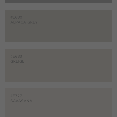
#E680
ALPACA GREY
#E683
GREIGE
#E727
SAVASANA