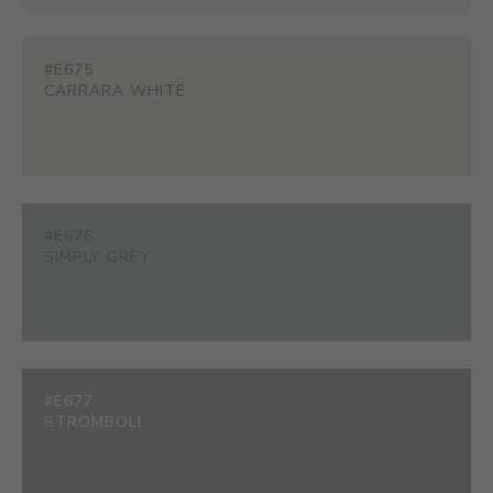
#E675
CARRARA WHITE
#E676
SIMPLY GREY
#E677
STROMBOLI