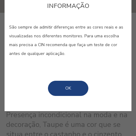
INFORMAÇÃO
COMPRAR ONLINE
São sempre de admitir diferenças entre as cores reais e as
visualizadas nos diferentes monitores. Para uma escolha
mais precisa a CIN recomenda que faça um teste de cor
GUARDAR
antes de qualquer aplicação.
OK
TAUPE #E679
Presença incondicional na moda e na
decoração, Taupe é uma cor que se
situa entre o castanho e o cinzento.