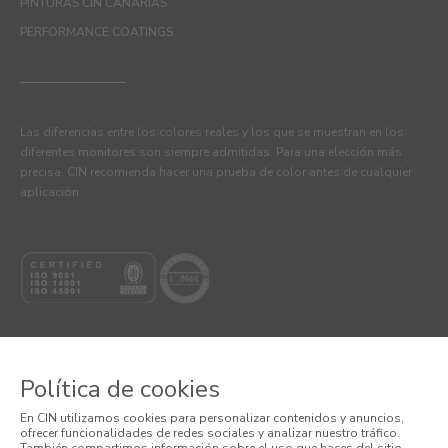
PINTURAS CIN CANARIAS
PERFORMANCE COATINGS
Las diferencias entre los colores reales y los que se muestran en los
diferentes monitores son siempre admitidas. Para una elección más
precisa, CIN recomienda hacer una prueba de color antes de cualquier
aplicación.
Política de cookies
© 2026 CIN, S.A.
En CIN utilizamos cookies para personalizar contenidos y anuncios,
ofrecer funcionalidades de redes sociales y analizar nuestro tráfico.