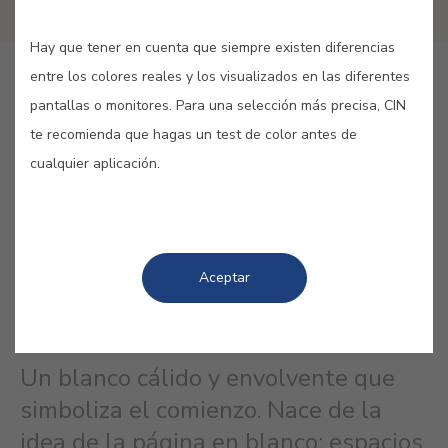
Hay que tener en cuenta que siempre existen diferencias
entre los colores reales y los visualizados en las diferentes
LANG_CINAPP_BUY_ONLINE
pantallas o monitores. Para una selección más precisa, CIN
te recomienda que hagas un test de color antes de
GUARDAR
cualquier aplicación.
Aceptar
BLANCO PURO #D787
Un blanco cálido y envolvente que
simboliza el comienzo. Nace de la
idea de la página en blanco: espacios