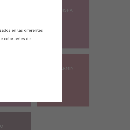
#E133
ROSA CHISPA
izados en las diferentes
de color antes de
#E309
POP
ROSA CARMÍN
SO