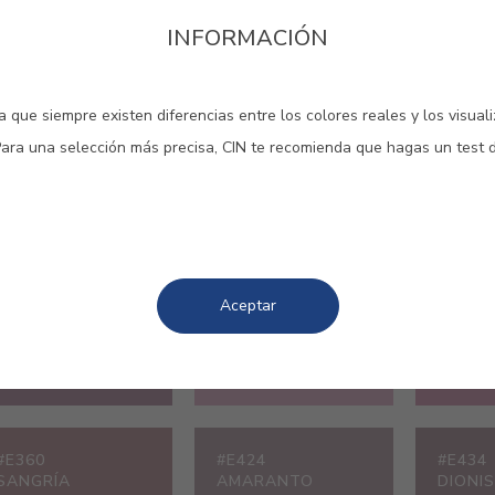
#043V
#4144
#E120
INFORMACIÓN
CREMA DE MORAS
ROSA DULCE
RUBÍ
 que siempre existen diferencias entre los colores reales y los visual
Para una selección más precisa, CIN te recomienda que hagas un test 
#E159
#E248
#E301
ROSA PASIÓN
ROSA POPPY
ROSA 
Aceptar
#E360
#E424
#E434
SANGRÍA
AMARANTO
DIONI