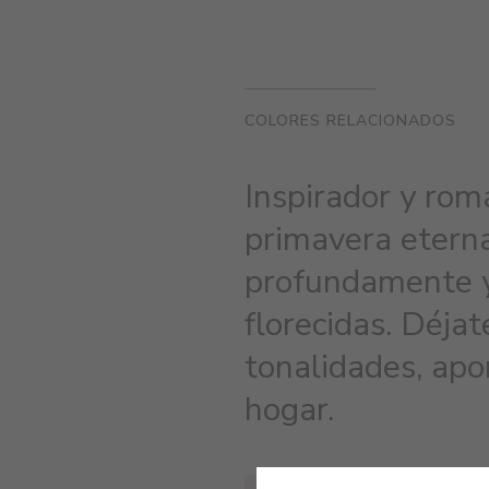
COLORES RELACIONADOS
Inspirador y romá
primavera eterna.
profundamente y 
florecidas. Déjat
tonalidades, ap
hogar.