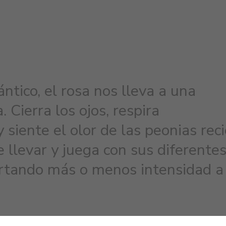
ntico, el rosa nos lleva a una
 Cierra los ojos, respira
siente el olor de las peonias rec
e llevar y juega con sus diferente
ortando más o menos intensidad a