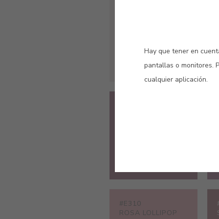
#E293
ROSA TIZA
Hay que tener en cuenta
pantallas o monitores. 
cualquier aplicación.
#E140
ROJO PÚRPURA
#E310
ROSA LOLLIPOP