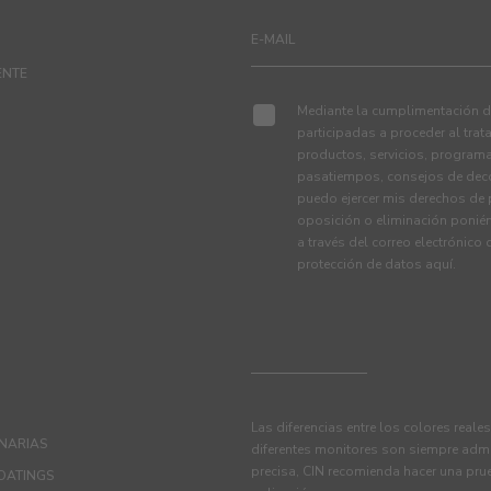
ENTE
Mediante la cumplimentación de
participadas a proceder al tra
productos, servicios, programa
pasatiempos, consejos de deco
puedo ejercer mis derechos de p
oposición o eliminación ponié
a través del correo electrónico
protección de datos
aquí
.
Las diferencias entre los colores reale
ANARIAS
diferentes monitores son siempre admi
precisa, CIN recomienda hacer una pru
OATINGS