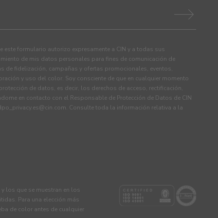
 este formulario autorizo expresamente a CIN y a todas sus
tamiento de mis datos personales para fines de comunicación de
s de fidelización, campañas y ofertas promocionales, eventos,
ración y uso del color. Soy consciente de que en cualquier momento
rotección de datos, es decir, los derechos de acceso, rectificación,
ndome en contacto con el Responsable de Protección de Datos de CIN
dpo_privacy.es@cin.com
. Consulte toda la información relativa a la
s y los que se muestran en los
tidas. Para una elección más
eba de color antes de cualquier