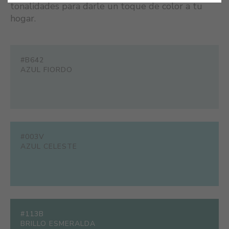
tonalidades para darle un toque de color a tu
hogar.
#B642
AZUL FIORDO
#003V
AZUL CELESTE
#113B
BRILLO ESMERALDA