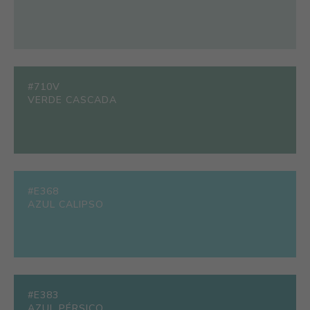
#710V
VERDE CASCADA
#E368
AZUL CALIPSO
#E383
AZUL PÉRSICO