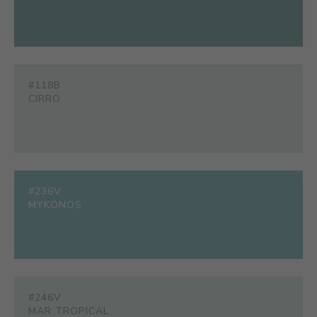
#118B
CIRRO
#236V
MYKONOS
#246V
MAR TROPICAL