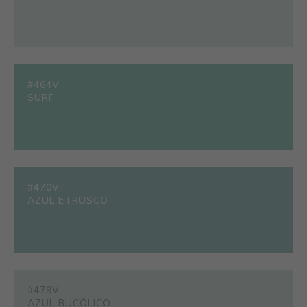
#464V
SURF
#470V
AZUL ETRUSCO
#479V
AZUL BUCÓLICO