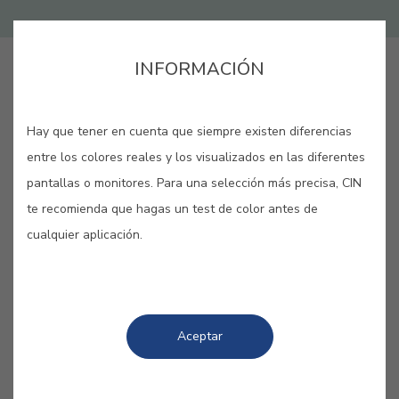
INFORMACIÓN
LANG_CINAPP_BUY_ONLINE
Hay que tener en cuenta que siempre existen diferencias
GUARDAR
entre los colores reales y los visualizados en las diferentes
pantallas o monitores. Para una selección más precisa, CIN
te recomienda que hagas un test de color antes de
cualquier aplicación.
COLORES RELACIONADOS
Frescos y atrevidos, los turquesas nos transportan
Aceptar
al mar y las olas para hacernos olvidar todos
nuestros pensamientos negativos. Goza de la
jovialidad y luminosidad de sus diferentes