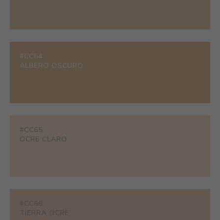
#CC64
ALBERO OSCURO
#CC65
OCRE CLARO
#CC66
TIERRA OCRE