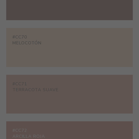
#CC70
MELOCOTÓN
#CC71
TERRACOTA SUAVE
#CC72
ARCILLA ROJA