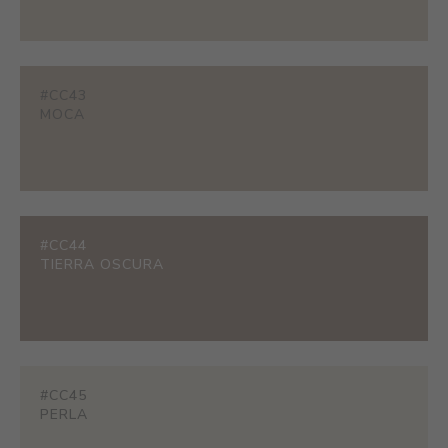
#CC43
MOCA
#CC44
TIERRA OSCURA
#CC45
PERLA