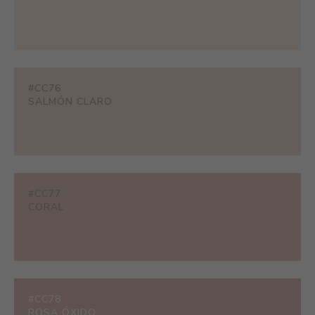
#CC76
SALMÓN CLARO
#CC77
CORAL
#CC78
ROSA ÓXIDO