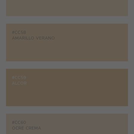
#CC58
AMARILLO VERANO
#CC59
ALCOR
#CC60
OCRE CREMA