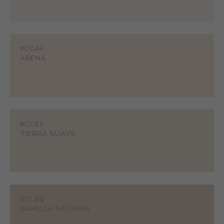
#CC46
ARENA
#CC47
TIERRA SUAVE
#CC48
GAMUZA NATURAL