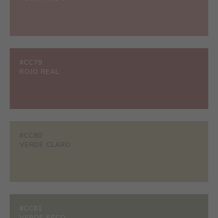
#CC79
ROJO REAL
#CC80
VERDE CLARO
#CC81
VERDE SECO