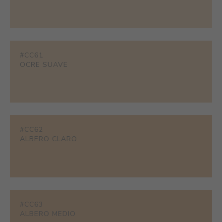
#CC61
OCRE SUAVE
#CC62
ALBERO CLARO
#CC63
ALBERO MEDIO