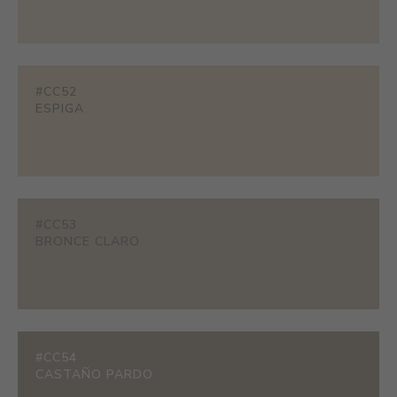
#CC52
ESPIGA
#CC53
BRONCE CLARO
#CC54
CASTAÑO PARDO