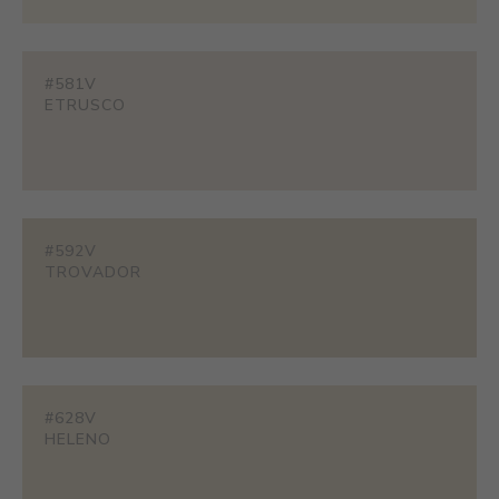
#581V
ETRUSCO
#592V
TROVADOR
#628V
HELENO