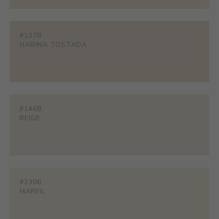
#137B
HARINA TOSTADA
#146B
BEIGE
#2306
MARFIL