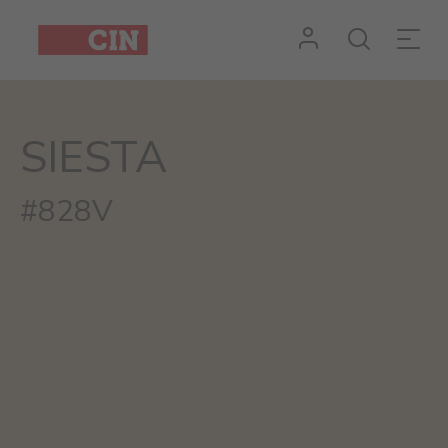
SIESTA
#828V