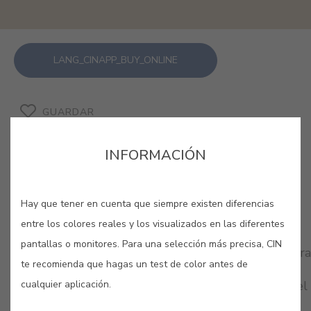
LANG_CINAPP_BUY_ONLINE
GUARDAR
INFORMACIÓN
Hay que tener en cuenta que siempre existen diferencias
COLORES RELACIONADOS
entre los colores reales y los visualizados en las diferentes
pantallas o monitores. Para una selección más precisa, CIN
Sírvete de estas tonalidades suaves y relajadas para
te recomienda que hagas un test de color antes de
dotar de elegancia y discreción tus espacios
cualquier aplicación.
favoritos. Inspírate con esta gama para disfrutar del
máximo bienestar en tu hogar.