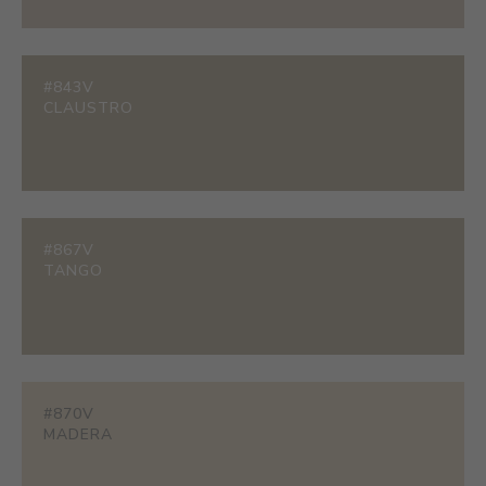
#843V
CLAUSTRO
#867V
TANGO
#870V
MADERA