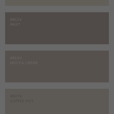
#812V
INUIT
#813V
MOCCA CRÉME
#827V
COFFEE POT