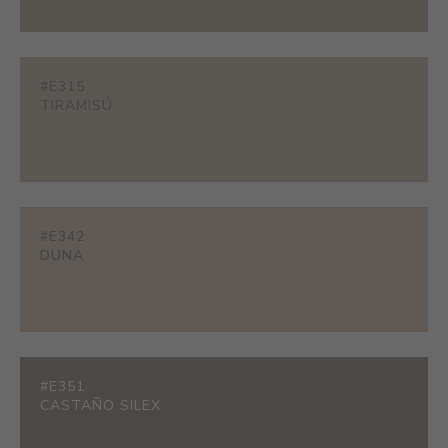
#E315
TIRAMISÚ
#E342
DUNA
#E351
CASTAÑO SILEX