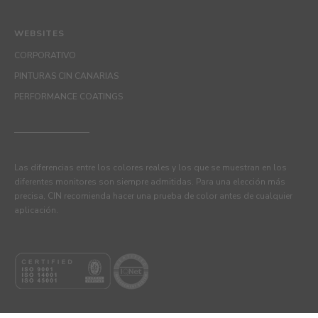
WEBSITES
CORPORATIVO
PINTURAS CIN CANARIAS
PERFORMANCE COATINGS
Las diferencias entre los colores reales y los que se muestran en los
diferentes monitores son siempre admitidas. Para una elección más
precisa, CIN recomienda hacer una prueba de color antes de cualquier
aplicación.