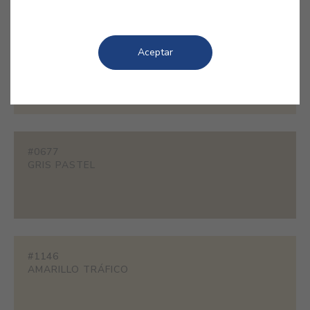
#E376
Aceptar
SEDA
#0677
GRIS PASTEL
#1146
AMARILLO TRÁFICO