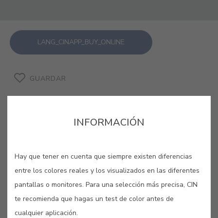
LANG_CINAPP_BUY_ONLINE
GUARDAR
INFORMACIÓN
GRIS PARÍS #E435
Hay que tener en cuenta que siempre existen diferencias
entre los colores reales y los visualizados en las diferentes
Inspirado por los tonos de los
pantallas o monitores. Para una selección más precisa, CIN
tejados para perder la vista en la
te recomienda que hagas un test de color antes de
romántica ciudad de París, este tono
cualquier aplicación.