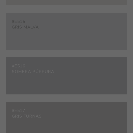
#E515
GRIS MALVA
#E516
SOMBRA PÚRPURA
#E517
GRIS FURNAS