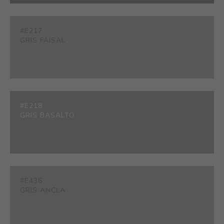
#E217
GRIS FAISAL
#E218
GRIS BASALTO
#E436
GRIS ANCLA