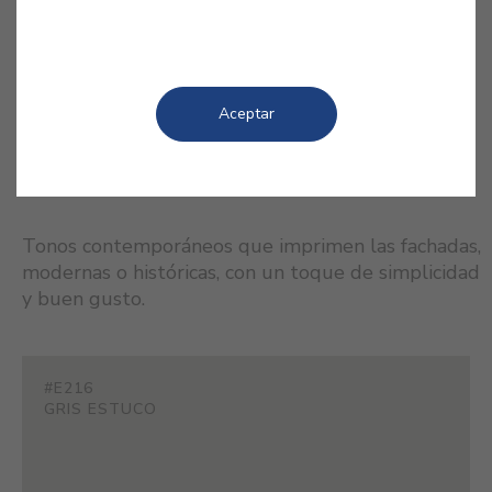
suave es garantía de elegancia.
Aceptar
COLORES RELACIONADOS
Tonos contemporáneos que imprimen las fachadas,
modernas o históricas, con un toque de simplicidad
y buen gusto.
#E216
GRIS ESTUCO