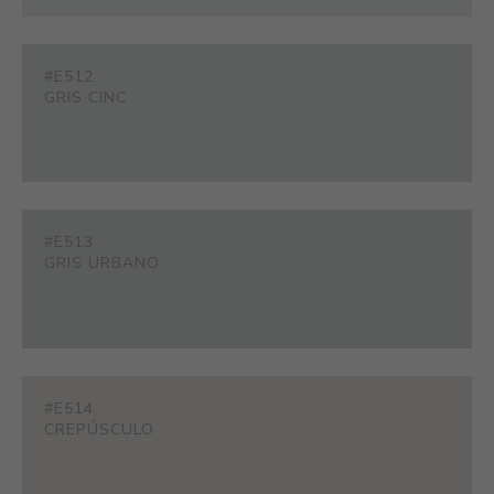
#E512
GRIS CINC
#E513
GRIS URBANO
#E514
CREPÚSCULO