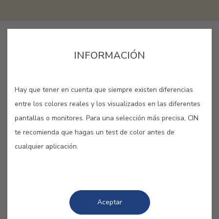
LANG_CINAPP_BUY_ONLINE
INFORMACIÓN
GUARDAR
Hay que tener en cuenta que siempre existen diferencias
entre los colores reales y los visualizados en las diferentes
pantallas o monitores. Para una selección más precisa, CIN
te recomienda que hagas un test de color antes de
cualquier aplicación.
OCRE LUMINOSO #E442
Tono natural pero con una claridad
intensa que proyecta la luz de
Aceptar
vuelta.