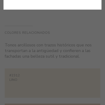
COLORES RELACIONADOS
Tonos arcillosos con trazos históricos que nos
transportan a la antigüedad y confieren a las
fachadas una belleza sutil y tradicional.
#2312
LINO