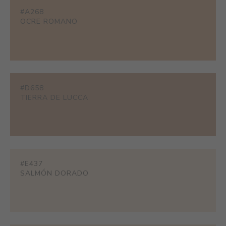
#A268
OCRE ROMANO
#D658
TIERRA DE LUCCA
#E437
SALMÓN DORADO