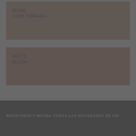
#E536
OCRE FERRARA
#R771
BLUSH
REGÍSTRESE Y RECIBA TODAS LAS NOVEDADES DE CIN