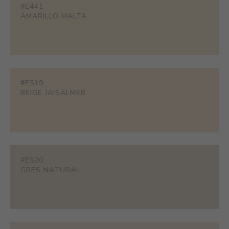
#E441
AMARILLO MALTA
#E519
BEIGE JAISALMER
#E520
GRES NATURAL