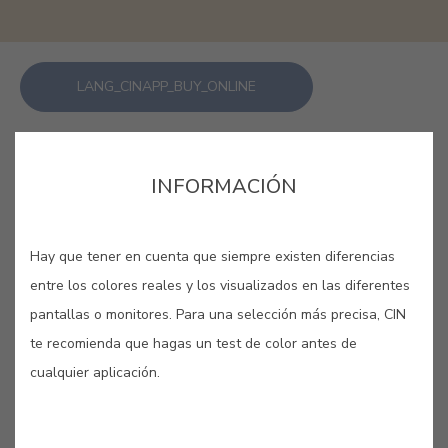
LANG_CINAPP_BUY_ONLINE
GUARDAR
INFORMACIÓN
Hay que tener en cuenta que siempre existen diferencias
entre los colores reales y los visualizados en las diferentes
VAINILLA #552
pantallas o monitores. Para una selección más precisa, CIN
te recomienda que hagas un test de color antes de
Este color recuerda al fresco tono de
cualquier aplicación.
la planta vainilla, una orquídea
originária de México, que contiene