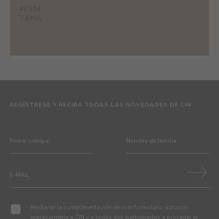
#E524
TAPIA
REGÍSTRESE Y RECIBA TODAS LAS NOVEDADES DE CIN
Mediante la cumplimentación de este formulario autorizo
expresamente a CIN y a todas sus participadas a proceder al