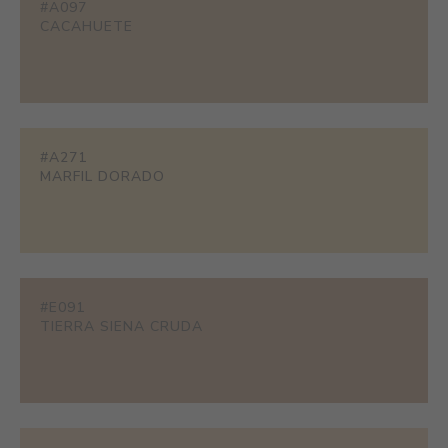
#A097
CACAHUETE
#A271
MARFIL DORADO
#E091
TIERRA SIENA CRUDA