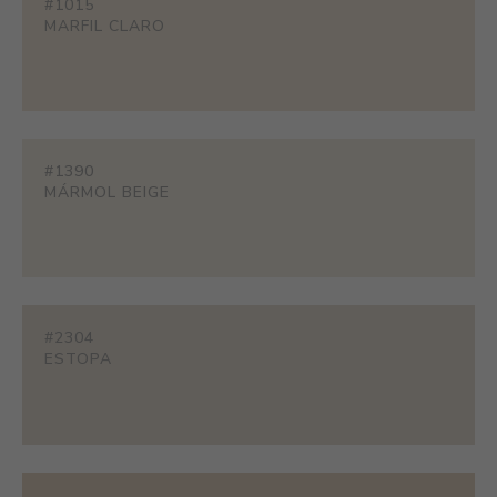
#1015
MARFIL CLARO
#1390
MÁRMOL BEIGE
#2304
ESTOPA