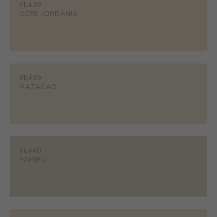
#E438
OCRE JORDANIA
#E439
MAZAGAO
#E440
PAPIRO