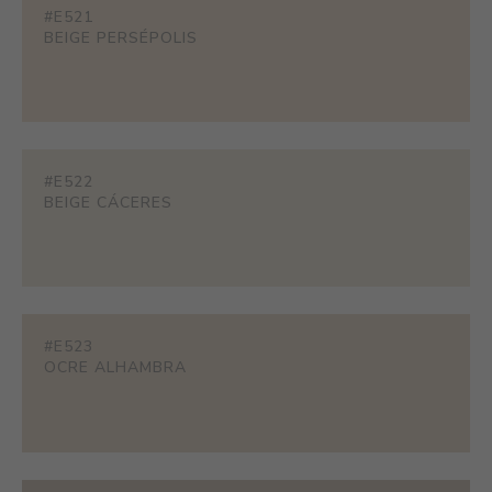
#E521
BEIGE PERSÉPOLIS
#E522
BEIGE CÁCERES
#E523
OCRE ALHAMBRA