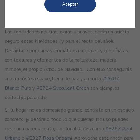
Aceptar
GUARDAR
Las tonalidades neutras, claras y suaves, serán un acierto
seguro estas Navidades (¡y para el resto del año!).
Decántate por gamas cromáticas naturales y combínalas
con texturas y elementos de la naturaleza: madera,
mimbre, el propio Árbol de Navidad… Con ello conseguirás
una atmósfera suave, llena de paz y armonía.
#D787
Blanco Puro
y
#E724 Succulent Green
son ejemplos
perfectos para ello.
Si tu hogar no es demasiado grande, céntrate en un espacio
concreto, ¡y decóralo todo lo que quieras! Incluso puedes
crear una pared acento, con tonalidades como
#E287 Azul
Urbano
o
#E327 Rosa Origami
. Aprovecha este rincón para