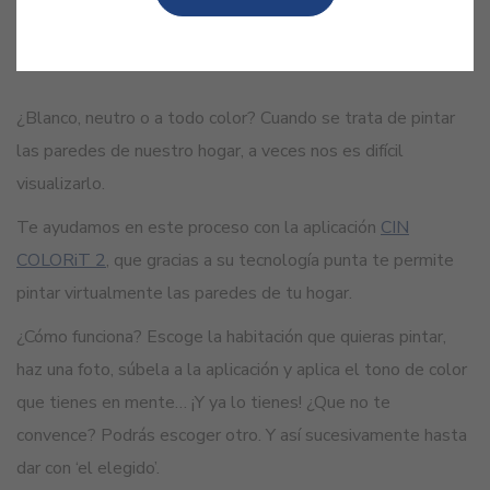
GUARDAR
¿Blanco, neutro o a todo color? Cuando se trata de pintar
las paredes de nuestro hogar, a veces nos es difícil
visualizarlo.
Te ayudamos en este proceso con la aplicación
CIN
COLORiT 2
, que gracias a su tecnología punta te permite
pintar virtualmente las paredes de tu hogar.
¿Cómo funciona? Escoge la habitación que quieras pintar,
haz una foto, súbela a la aplicación y aplica el tono de color
que tienes en mente… ¡Y ya lo tienes! ¿Que no te
convence? Podrás escoger otro. Y así sucesivamente hasta
dar con ‘el elegido’.