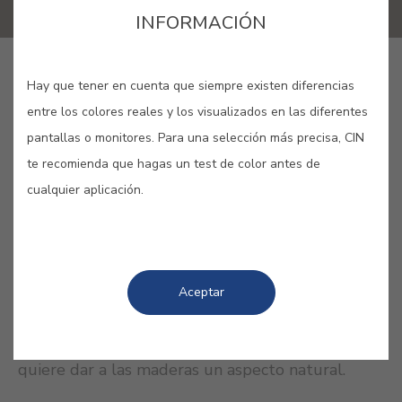
INFORMACIÓN
LANG_CINAPP_BUY_ONLINE
Hay que tener en cuenta que siempre existen diferencias
entre los colores reales y los visualizados en las diferentes
pantallas o monitores. Para una selección más precisa, CIN
GUARDAR
te recomienda que hagas un test de color antes de
cualquier aplicación.
COLORES RELACIONADOS
Aceptar
Los tonos de la madera varían según la especie de
árbol de la que proceden y se utilizan cuando se
quiere dar a las maderas un aspecto natural.