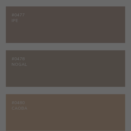
#0477
IPE
#0478
NOGAL
#0480
CAOBA