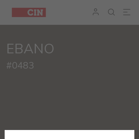
EBANO
#0483