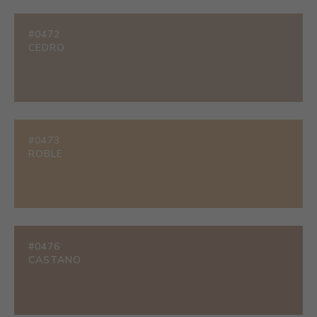
#0472
CEDRO
#0473
ROBLE
#0476
CASTANO