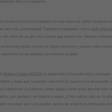
mbiente fresco y relajante.
ible es mezclar esta tonalidad con una mesa de vidrio, muebles 
dar aún más profundidad! También tonalidades como
Soft Grey 
 Se trata de un gris muy liviano que respira luz, ternura y bienes
 está en el pasillo y este es largo, estrecho y oscuro, solo nece
 convertirá en un espacio con encanto propio!
el
Blanco Crema #D785
se adaptarán a la perfección a cualquier
reíble y ¡hará que tu pasillo sea otro! En cuanto a la decoración,
y llamativos y si quieres poner algún cuadro para aportar más or
dros, por ejemplo, en blanco y negro. ¿Pero sabes cuál es tu aliad
des en poner uno si tu pasillo carece de amplitud, ¡eliminarán p