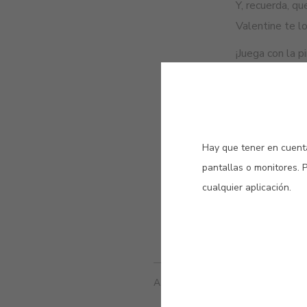
Y, recuerda, qu
Valentine te lo
¡Juega con la p
Descub
Hay que tener en cuenta
pantallas o monitores. 
cualquier aplicación.
ARTÍCULOS RELACIONADOS