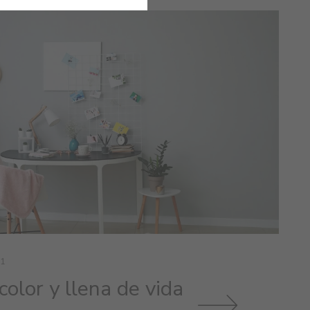
1
color y llena de vida