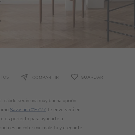
UTOS
GUARDAR
COMPARTIR
 al cálido serán una muy buena opción
 como
Savasana #E727
te envolverá en
ro es perfecto para ayudarte a
n duda es un color minimalista y elegante