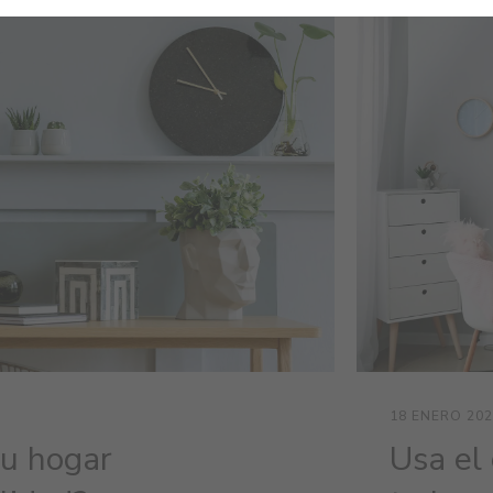
18 ENERO 202
tu hogar
Usa el 