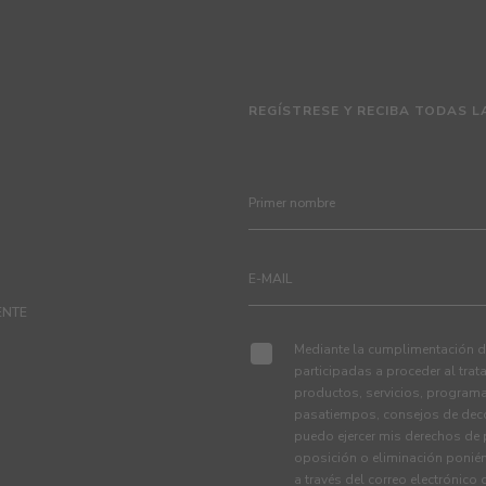
REGÍSTRESE Y RECIBA TODAS L
ENTE
Mediante la cumplimentación de
participadas a proceder al tra
productos, servicios, programa
pasatiempos, consejos de deco
puedo ejercer mis derechos de p
oposición o eliminación ponié
a través del correo electrónico