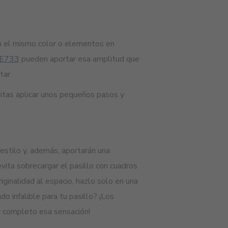
en el mismo color o elementos en
#E733
pueden aportar esa amplitud que
tar.
sitas aplicar unos pequeños pasos y
 estilo y, además, aportarán una
 evita sobrecargar el pasillo con cuadros
iginalidad al espacio, hazlo solo en una
o infalible para tu pasillo? ¡Los
or completo esa sensación!