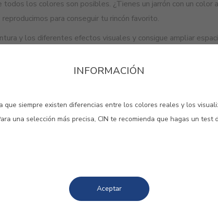
e todos los colores son posibles. ¿Tienes un jarrón con un color 
 reproducimos para conseguir tu rincón favorito.
intura y los diferentes efectos visuales y consigue ampliar espac
INFORMACIÓN
re más inspiración
 que siempre existen diferencias entre los colores reales y los visual
Para una selección más precisa, CIN te recomienda que hagas un test 
Aceptar