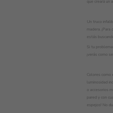
que creará un a
Un truco infal
madera. ¡Para 
estás buscando.
Si tu problema
¡verás como se
Colores como 
luminosidad inc
o accesorios mu
pared y con cua
espejos! No du