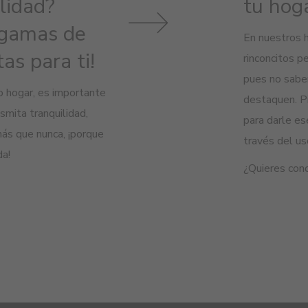
ilidad?
tu hoga
 gamas de
En nue
s
tros 
as para ti!
rinconcitos 
pues
no sabe
o hogar, es importante
destaquen. P
smita tranquilidad,
para darle es
más que nunca, ¡porque
través del us
a!
¿Quieres con