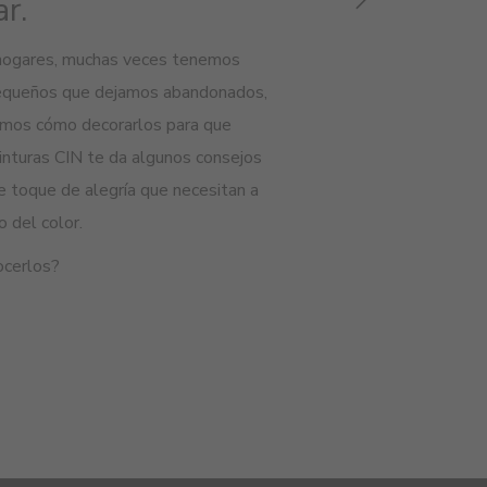
r.
hogares, muchas veces tenemos
pequeños que
dejamos abandonados,
mos cómo decorar
los
para que
inturas
CIN
te da algunos consejos
e toque de alegría que necesitan a
o del color.
ocerlos?