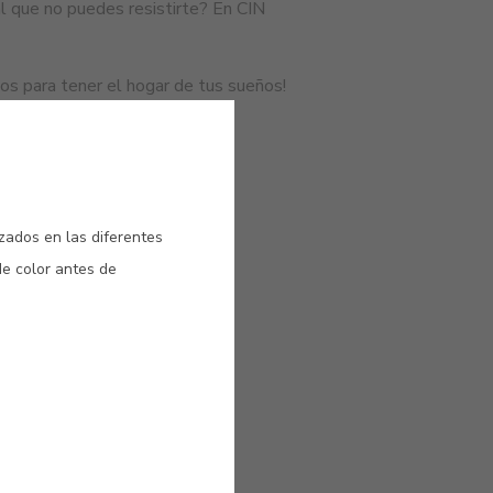
al que no puedes resistirte? En CIN
ios para tener el hogar de tus sueños!
izados en las diferentes
de color antes de